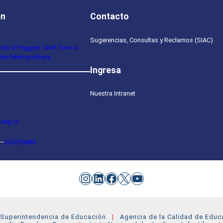
en
Contacto
Sugerencias, Consultas y Reclamos (SIAC)
ardo O’Higgins 1449 Torre 4
ión Metropolitana.
Ingresa
Nuestra Intranet
dep.cl
–
233225485
Instagram
LinkedIn
Facebook
X
YouTube
Superintendencia de Educación
Agencia de la Calidad de Educ