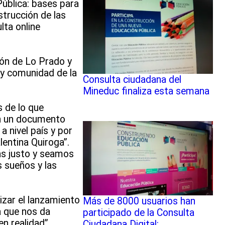
ública: bases para
nstrucción de las
lta online
ión de Lo Prado y
s y comunidad de la
Consulta ciudadana del
Mineduc finaliza esta semana
 de lo que
ón un documento
 nivel país y por
lentina Quiroga”.
ás justo y seamos
s sueños y las
lizar el lanzamiento
Más de 8000 usuarios han
a que nos da
participado de la Consulta
n realidad”.
Ciudadana Digital: