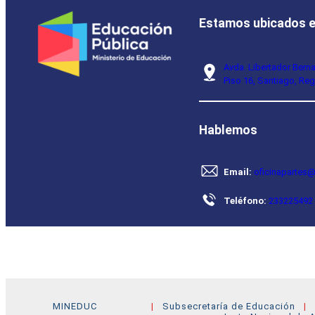
Estamos ubicados 
Avda. Libertador Bern
Piso 16, Santiago, Reg
Hablemos
Email:
oficinapartes@
Teléfono:
233225492
MINEDUC
Subsecretaría de Educación