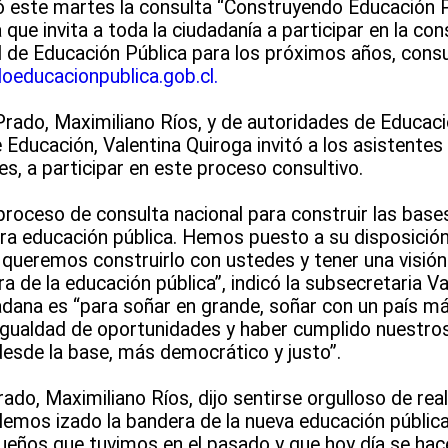
zó este martes la consulta “Construyendo Educación P
va que invita a toda la ciudadanía a participar en la co
 de Educación Pública para los próximos años, consu
educacionpublica.gob.cl.
Prado, Maximiliano Ríos, y de autoridades de Educac
e Educación, Valentina Quiroga invitó a los asistente
, a participar en este proceso consultivo.
roceso de consulta nacional para construir las bases
a educación pública. Hemos puesto a su disposici
ueremos construirlo con ustedes y tener una visión a
ra de la educación pública”, indicó la subsecretaria Va
dana es “para soñar en grande, soñar con un país m
 igualdad de oportunidades y haber cumplido nuestro
desde la base, más democrático y justo”.
rado, Maximiliano Ríos, dijo sentirse orgulloso de rea
Hemos izado la bandera de la nueva educación públic
eños que tuvimos en el pasado y que hoy día se hace