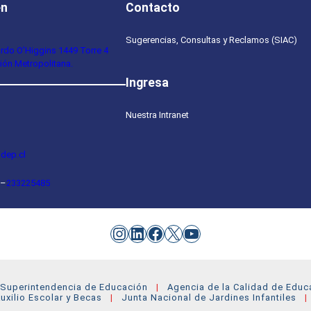
en
Contacto
Sugerencias, Consultas y Reclamos (SIAC)
ardo O’Higgins 1449 Torre 4
ión Metropolitana.
Ingresa
Nuestra Intranet
dep.cl
–
233225485
Instagram
LinkedIn
Facebook
X
YouTube
Superintendencia de Educación
Agencia de la Calidad de Educ
uxilio Escolar y Becas
Junta Nacional de Jardines Infantiles