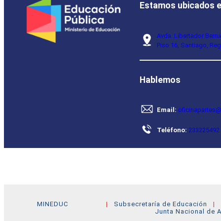
Estamos ubicados 
Avda. Libertador Bern
Piso 16, Santiago, Reg
Hablemos
Email:
oficinapartes@
Teléfono:
233225492
MINEDUC
Subsecretaría de Educación
Junta Nacional de A