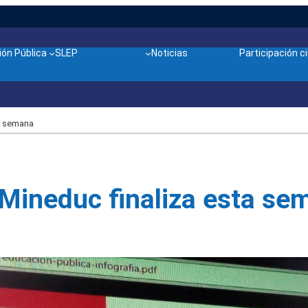
ón Pública
SLEP
Noticias
Participación 
a semana
 Mineduc finaliza esta se