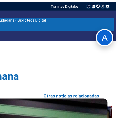
Instagram
LinkedIn
Facebook
X
YouTu
Tramites Digitales
ciudadana
Biblioteca Digital
A
mana
Otras noticias relacionadas