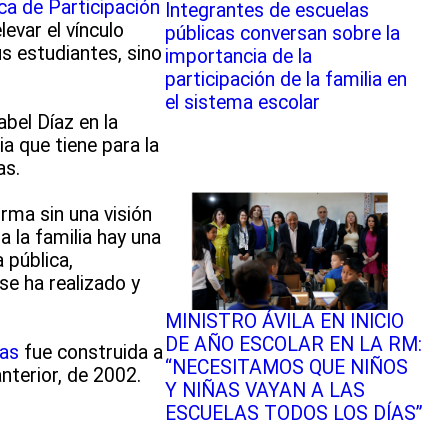
ica de Participación
Integrantes de escuelas
evar el vínculo
públicas conversan sobre la
us estudiantes, sino
importancia de la
participación de la familia en
el sistema escolar
bel Díaz en la
a que tiene para la
as.
ma sin una visión
 la familia hay una
 pública,
se ha realizado y
MINISTRO ÁVILA EN INICIO
DE AÑO ESCOLAR EN LA RM:
vas
fue construida a
“NECESITAMOS QUE NIÑOS
nterior, de 2002.
Y NIÑAS VAYAN A LAS
ESCUELAS TODOS LOS DÍAS”