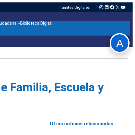
Instagram
LinkedIn
Facebook
X
YouTu
Tramites Digitales
ciudadana
Biblioteca Digital
A
e Familia, Escuela y
Otras noticias relacionadas