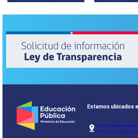
Estamos ubicados 
Avda. Libertador Bern
Piso 16, Santiago, Reg