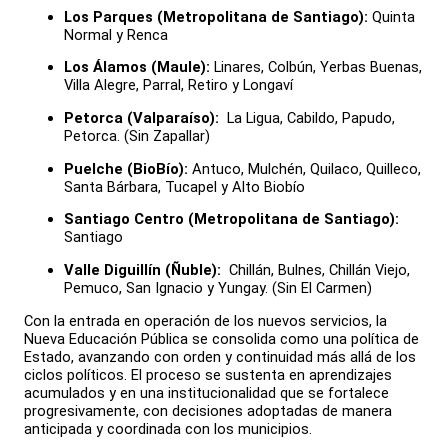
Los Parques (Metropolitana de Santiago):
Quinta
Normal y Renca
Los Álamos (Maule):
Linares, Colbún, Yerbas Buenas,
Villa Alegre, Parral, Retiro y Longaví
Petorca (Valparaíso):
La Ligua, Cabildo, Papudo,
Petorca. (Sin Zapallar)
Puelche (BioBío):
Antuco, Mulchén, Quilaco, Quilleco,
Santa Bárbara, Tucapel y Alto Biobío
Santiago Centro (Metropolitana de Santiago):
Santiago
Valle Diguillín (Ñuble):
Chillán, Bulnes, Chillán Viejo,
Pemuco, San Ignacio y Yungay. (Sin El Carmen)
Con la entrada en operación de los nuevos servicios, la
Nueva Educación Pública se consolida como una política de
Estado, avanzando con orden y continuidad más allá de los
ciclos políticos. El proceso se sustenta en aprendizajes
acumulados y en una institucionalidad que se fortalece
progresivamente, con decisiones adoptadas de manera
anticipada y coordinada con los municipios.