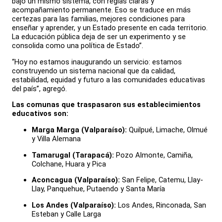
bajo un mismo sistema, con reglas claras y
acompañamiento permanente. Eso se traduce en más
certezas para las familias, mejores condiciones para
enseñar y aprender, y un Estado presente en cada territorio.
La educación pública deja de ser un experimento y se
consolida como una política de Estado”.
“Hoy no estamos inaugurando un servicio: estamos
construyendo un sistema nacional que da calidad,
estabilidad, equidad y futuro a las comunidades educativas
del país”, agregó.
Las comunas que traspasaron sus establecimientos
educativos son:
Marga Marga (Valparaíso):
Quilpué, Limache, Olmué
y Villa Alemana
Tamarugal (Tarapacá):
Pozo Almonte, Camiña,
Colchane, Huara y Pica
Aconcagua (Valparaíso):
San Felipe, Catemu, Llay-
Llay, Panquehue, Putaendo y Santa María
Los Andes (Valparaíso):
Los Andes, Rinconada, San
Esteban y Calle Larga