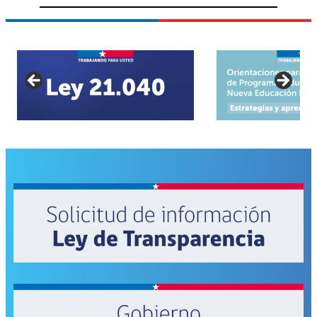
Del
Reloncaví