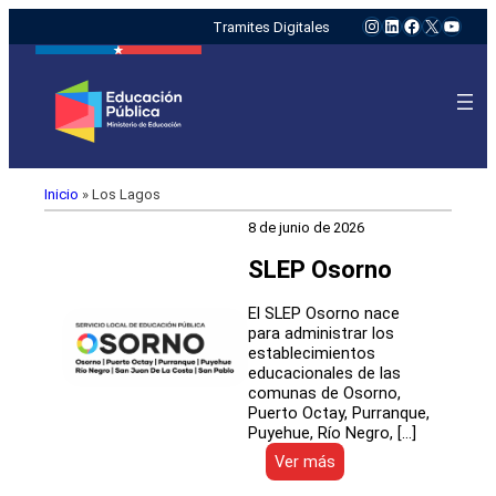
Instagram
LinkedIn
Facebook
X
YouTu
Tramites Digitales
Inicio
»
Los Lagos
8 de junio de 2026
SLEP Osorno
El SLEP Osorno nace
para administrar los
establecimientos
educacionales de las
comunas de Osorno,
Puerto Octay, Purranque,
Puyehue, Río Negro, […]
:
Ver más
SLEP