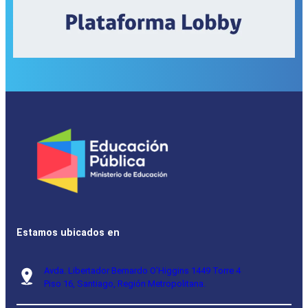
Estamos ubicados en
Avda. Libertador Bernardo O’Higgins 1449 Torre 4
Piso 16, Santiago, Región Metropolitana.