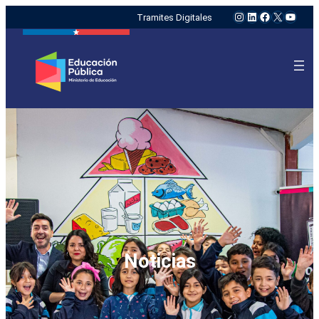
Instagram
LinkedIn
Facebook
X
YouTu
Tramites Digitales
Noticias