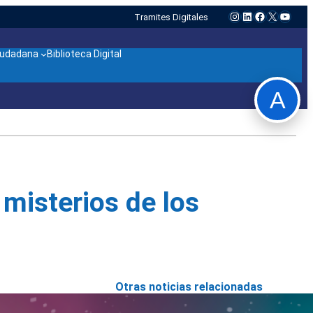
Instagram
LinkedIn
Facebook
X
YouTu
Tramites Digitales
ciudadana
Biblioteca Digital
A
 misterios de los
Otras noticias relacionadas