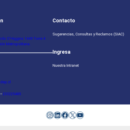
en
Contacto
Sugerencias, Consultas y Reclamos (SIAC)
ardo O’Higgins 1449 Torre 4
ión Metropolitana.
Ingresa
Nuestra Intranet
dep.cl
–
233225485
Instagram
LinkedIn
Facebook
X
YouTube