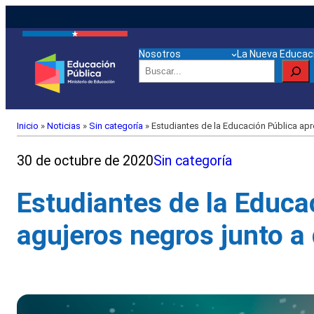
Nosotros
La Nueva Educaci
Buscar
Inicio
»
Noticias
»
Sin categoría
»
Estudiantes de la Educación Pública apr
30 de octubre de 2020
Sin categoría
Estudiantes de la Educa
agujeros negros junto a