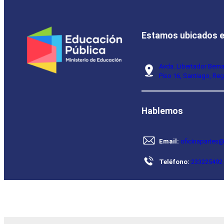
Estamos ubicados 
Avda. Libertador Bern
Piso 16, Santiago, Reg
Hablemos
Email:
oficinapartes@
Teléfono:
233225492