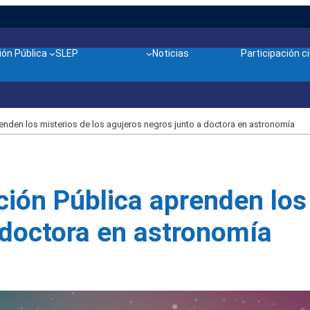
ón Pública
SLEP
Noticias
Participación 
enden los misterios de los agujeros negros junto a doctora en astronomía
ción Pública aprenden los
 doctora en astronomía