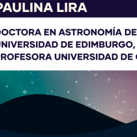
Eclipse Solar se transforma
en instrumento de estudio
para estudiantes de la
Educación Pública
Estudiantes de la Educación
Pública se preparan para el
Eclipse Solar junto a un
doctor de astrofísica