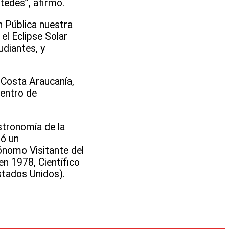
tedes”, afirmó.
n Pública nuestra
el Eclipse Solar
udiantes, y
 Costa Araucanía,
Centro de
stronomía de la
zó un
ónomo Visitante del
n 1978, Científico
stados Unidos).