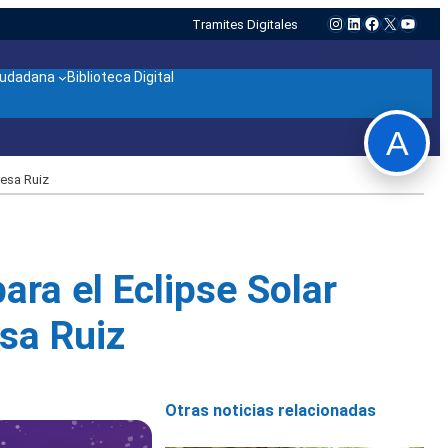
Instagram
LinkedIn
Facebook
X
YouTu
Tramites Digitales
ciudadana
Biblioteca Digital
A
resa Ruiz
ara el Eclipse Solar
esa Ruiz
Otras noticias relacionadas