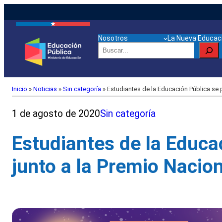
Nosotros
La Nueva Educaci
Buscar
Inicio
»
Noticias
»
Sin categoría
»
Estudiantes de la Educación Pública se p
1 de agosto de 2020
Sin categoría
Estudiantes de la Educac
junto a la Premio Nacio