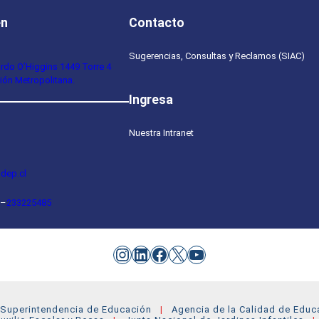
en
Contacto
Sugerencias, Consultas y Reclamos (SIAC)
ardo O’Higgins 1449 Torre 4
ión Metropolitana.
Ingresa
Nuestra Intranet
dep.cl
–
233225485
Instagram
LinkedIn
Facebook
X
YouTube
Superintendencia de Educación
Agencia de la Calidad de Educ