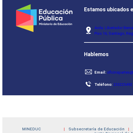
Estamos ubicados 
Avda. Libertador Bern
Piso 16, Santiago, Reg
Hablemos
Email:
oficinapartes@
Teléfono:
233225492
MINEDUC
Subsecretaría de Educación