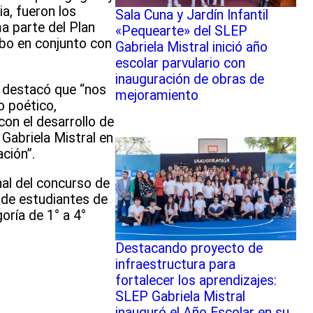
ia, fueron los
Sala Cuna y Jardín Infantil
ma parte del Plan
«Pequearte» del SLEP
mbo en conjunto con
Gabriela Mistral inició año
escolar parvulario con
inauguración de obras de
 destacó que “nos
mejoramiento
o poético,
con el desarrollo de
 Gabriela Mistral en
ción”.
nal del concurso de
 de estudiantes de
oría de 1° a 4°
Destacando proyecto de
infraestructura para
fortalecer los aprendizajes:
SLEP Gabriela Mistral
inauguró el Año Escolar en su