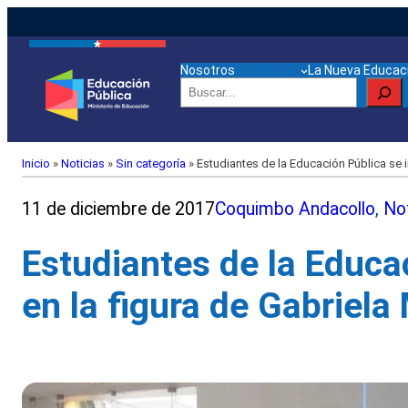
Nosotros
La Nueva Educaci
Buscar
Inicio
»
Noticias
»
Sin categoría
»
Estudiantes de la Educación Pública se i
11 de diciembre de 2017
Coquimbo Andacollo
, 
Not
Estudiantes de la Educa
en la figura de Gabriela 