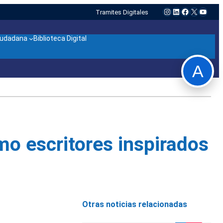
Instagram
LinkedIn
Facebook
X
YouTu
Tramites Digitales
ciudadana
Biblioteca Digital
A
mo escritores inspirados
Otras noticias relacionadas