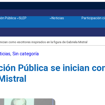
ón Pública
SLEP
Noticias
Participación 
nician como escritores inspirados en la figura de Gabriela Mistral
icias
, 
Sin categoría
ción Pública se inician co
Mistral