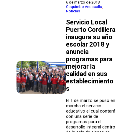
elecciones
6 de marzo de 2018
de
Coquimbo Andacollo
, 
Noticias
representantes
de
Servicio Local
madres,
padres
Puerto Cordillera
y
inaugura su año
apoderados
escolar 2018 y
para
el
anuncia
Comité
programas para
Directivo
de
mejorar la
los
calidad en sus
Servicios
establecimiento
Locales
de
s
Educación.
El 1 de marzo se puso en
marcha el servicio
educativo el cual contará
con una serie de
programas para el
desarrollo integral dentro