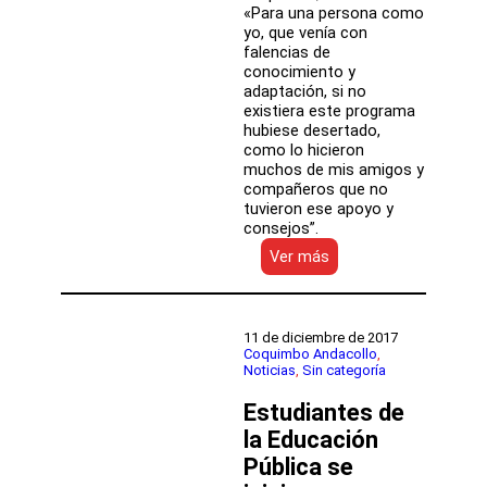
«Para una persona como
yo, que venía con
falencias de
conocimiento y
adaptación, si no
existiera este programa
hubiese desertado,
como lo hicieron
muchos de mis amigos y
compañeros que no
tuvieron ese apoyo y
consejos”.
:
Ver más
Jóvenes
PACE:
85%
de
11 de diciembre de 2017
las
Coquimbo Andacollo
, 
Noticias
, 
Sin categoría
y
los
Estudiantes de
alumnos
continua
la Educación
sus
Pública se
estudios