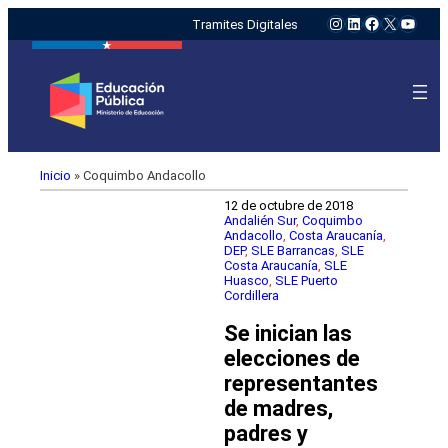
Instagram
LinkedIn
Facebook
X
YouTu
Tramites Digitales
Inicio
»
Coquimbo Andacollo
12 de octubre de 2018
Andalién Sur
, 
Coquimbo
Andacollo
, 
Costa Araucanía
, 
DEP
, 
SLE Barrancas
, 
SLE
Costa Araucanía
, 
SLE
Huasco
, 
SLE Puerto
Cordillera
Se inician las
elecciones de
representantes
de madres,
padres y