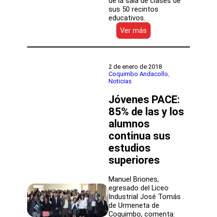
de la sala de clases de
sus 50 recintos
educativos.
:
Ver más
Servicio
Local
Puerto
Cordillera
2 de enero de 2018
inaugura
Coquimbo Andacollo
, 
Noticias
su
año
Jóvenes PACE:
escolar
2018
85% de las y los
y
alumnos
anuncia
continua sus
programas
para
estudios
mejorar
superiores
la
calidad
en
Manuel Briones,
sus
egresado del Liceo
establecimientos
Industrial José Tomás
de Urmeneta de
Coquimbo, comenta: