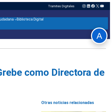
Instagram
LinkedIn
Facebook
X
YouTu
Tramites Digitales
ciudadana
Biblioteca Digital
A
Grebe como Directora de
Otras noticias relacionadas