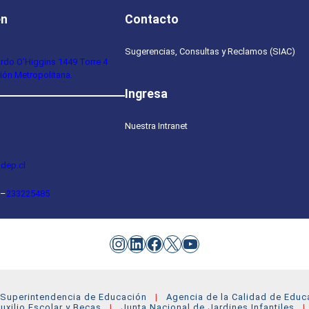
en
Contacto
Sugerencias, Consultas y Reclamos (SIAC)
ardo O’Higgins 1449 Torre 4
ión Metropolitana.
Ingresa
Nuestra Intranet
dep.cl
–
233225485
Instagram
LinkedIn
Facebook
X
YouTube
Superintendencia de Educación
Agencia de la Calidad de Educ
uxilio Escolar y Becas
Junta Nacional de Jardines Infantiles