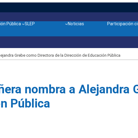
ón Pública
SLEP
Noticias
Participación 
ejandra Grebe como Directora de la Dirección de Educación Pública
ñera nombra a Alejandra 
ón Pública