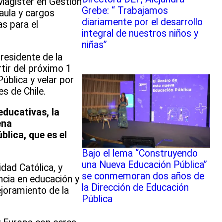
 Magíster en Gestión
Grebe: “ Trabajamos
aula y cargos
diariamente por el desarrollo
s para el
integral de nuestros niños y
niñas”
Presidente de la
tir del próximo 1
ública y velar por
s de Chile.
educativas, la
ena
blica, que es el
Bajo el lema “Construyendo
una Nueva Educación Pública”
dad Católica, y
se conmemoran dos años de
ncia en educación y
la Dirección de Educación
joramiento de la
Pública