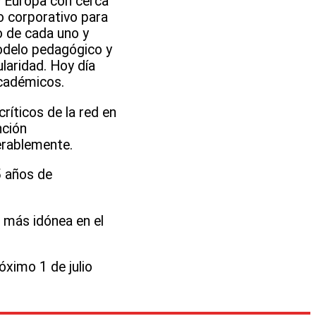
y Europa con cerca
o corporativo para
o de cada uno y
odelo pedagógico y
laridad. Hoy día
académicos.
ríticos de la red en
nción
erablemente.
5 años de
 más idónea en el
óximo 1 de julio