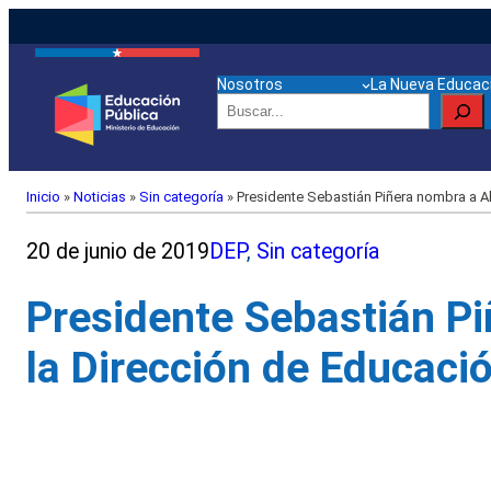
Nosotros
La Nueva Educaci
Buscar
Inicio
»
Noticias
»
Sin categoría
»
Presidente Sebastián Piñera nombra a Al
20 de junio de 2019
DEP
, 
Sin categoría
Presidente Sebastián Pi
la Dirección de Educaci