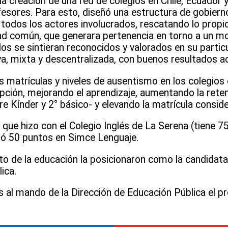
a creación de una red de colegios en Chile, Ecuador 
fesores. Para esto, diseñó una estructura de gobiern
e todos los actores involucrados, rescatando lo propi
dad común, que generara pertenencia en torno a un m
os se sintieran reconocidos y valorados en su particu
a, mixta y descentralizada, con buenos resultados 
s matrículas y niveles de ausentismo en los colegios c
epción, mejorando el aprendizaje, aumentando la rete
e Kínder y 2° básico- y elevando la matrícula consid
o que hizo con el Colegio Inglés de La Serena (tiene 7
ió 50 puntos en Simce Lenguaje.
to de la educación la posicionaron como la candidata
ica.
 al mando de la Dirección de Educación Pública el pr