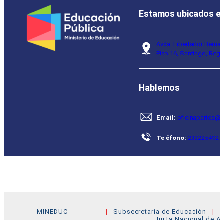
Estamos ubicados 
Avda. Libertador Bern
Piso 16, Santiago, Reg
Hablemos
Email:
oficinapartes@
Teléfono:
233225492
MINEDUC
Subsecretaría de Educación
Junta Nacional de A