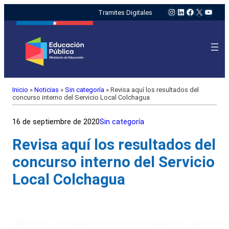
Instagram
LinkedIn
Facebook
X
YouTu
Tramites Digitales
Inicio
»
Noticias
»
Sin categoría
»
Revisa aquí los resultados del
concurso interno del Servicio Local Colchagua
16 de septiembre de 2020
Sin categoría
Revisa aquí los resultados del
concurso interno del Servicio
Local Colchagua