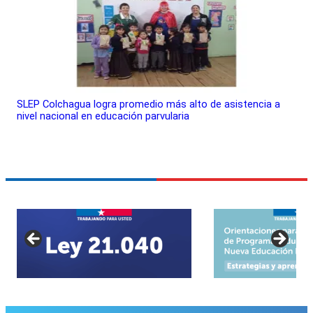
SLEP Colchagua logra promedio más alto de asistencia a
nivel nacional en educación parvularia