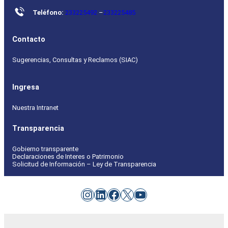
Teléfono:
233225492
–
233225485
Contacto
Sugerencias, Consultas y Reclamos (SIAC)
Ingresa
Nuestra Intranet
Transparencia
Gobierno transparente
Declaraciones de Interes o Patrimonio
Solicitud de Información – Ley de Transparencia
Instagram
LinkedIn
Facebook
X
YouTube