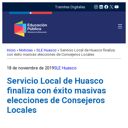
Instagram
LinkedIn
Facebook
X
YouTu
Tramites Digitales
Inicio
»
Noticias
»
SLE Huasco
»
Servicio Local de Huasco finaliza
con éxito masivas elecciones de Consejeros Locales
18 de noviembre de 2019
SLE Huasco
Servicio Local de Huasco
finaliza con éxito masivas
elecciones de Consejeros
Locales