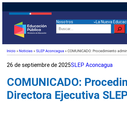
Nosotros
La Nueva Educaci
Buscar
Inicio
»
Noticias
»
SLEP Aconcagua
»
COMUNICADO: Procedimiento adminis
26 de septiembre de 2025
SLEP Aconcagua
COMUNICADO: Procedimi
Directora Ejecutiva SL