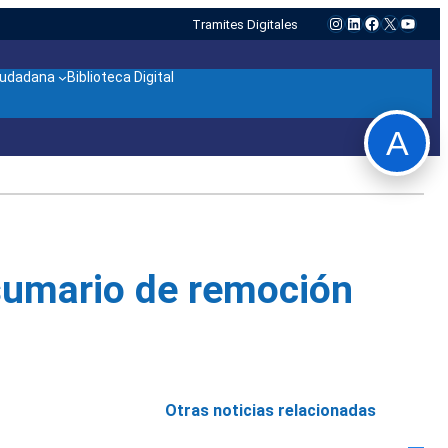
Instagram
LinkedIn
Facebook
X
YouTu
Tramites Digitales
ciudadana
Biblioteca Digital
A
sumario de remoción
Otras noticias relacionadas