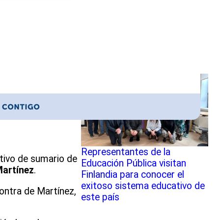
destacó los desafíos que
tiene la DEP tras la
Conferencia Nacional de
Directores de los SLEP
Representantes de la
ativo de sumario de
Educación Pública visitan
artínez
.
Finlandia para conocer el
exitoso sistema educativo de
ontra de Martínez,
este país