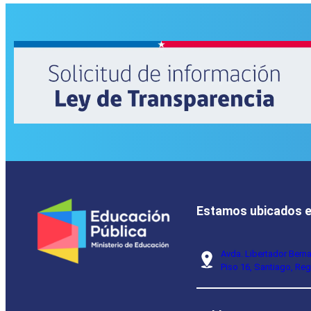
Estamos ubicados 
Avda. Libertador Bern
Piso 16, Santiago, Reg