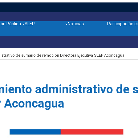
ón Pública
SLEP
Noticias
Participación 
trativo de sumario de remoción Directora Ejecutiva SLEP Aconcagua
ento administrativo de 
EP Aconcagua