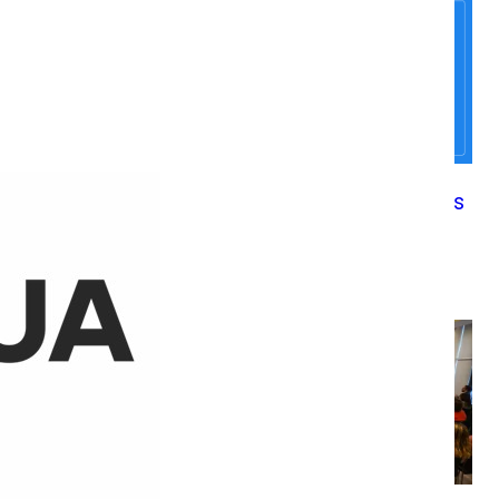
Presidente Gabriel Boric
nombra por ADP a directores
ejecutivos de cuatro nuevos
SLEP
Director Rodrigo Egaña