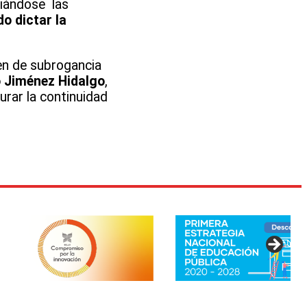
ciándose las
o dictar la
den de subrogancia
o Jiménez Hidalgo
,
urar la continuidad