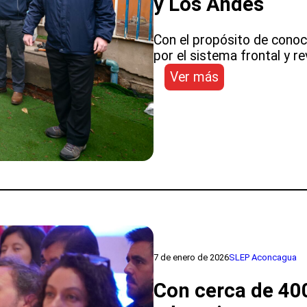
y Los Andes
Con el propósito de conoc
por el sistema frontal y r
:
Ver más
Director
(s)
de
Educación
Pública
se
desplegó
por
establecimient
de
los
7 de enero de 2026
SLEP Aconcagua
SLEP
Aconcagua
Con cerca de 400
y