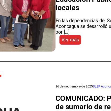
inicio
de
locales
la
gestión
En las dependencias del S
del
Aconcagua se desarrolló 
SLEP
por […]
del
:
Ver más
Aconcagua
SLEP
Aconcagua
recibe
visita
del
Director
de
Educación
26 de septiembre de 2025
SLEP Aconc
Pública
para
COMUNICADO: Pr
reunión
de sumario de re
con