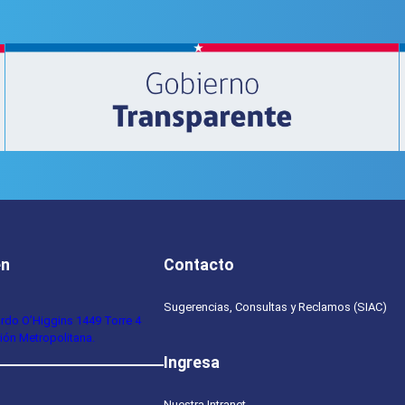
en
Contacto
Sugerencias, Consultas y Reclamos (SIAC)
ardo O’Higgins 1449 Torre 4
ión Metropolitana.
Ingresa
Nuestra Intranet