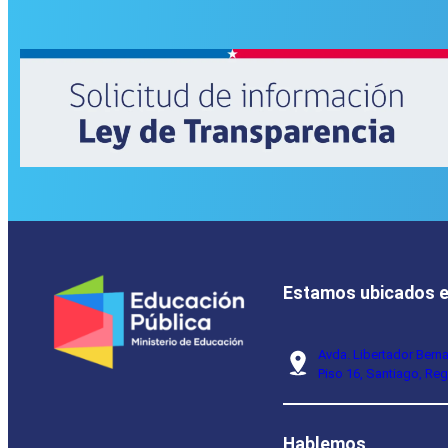
Estamos ubicados 
Avda. Libertador Bern
Piso 16, Santiago, Reg
Hablemos