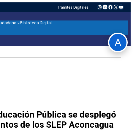
Instagram
LinkedIn
Facebook
X
YouTu
Tramites Digitales
ciudadana
Biblioteca Digital
A
Educación Pública se desplegó
entos de los SLEP Aconcagua