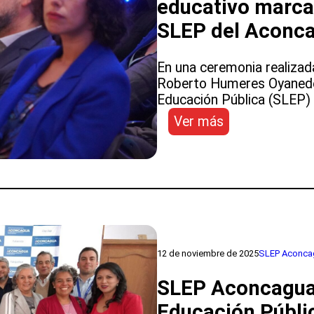
educativo marca e
Los
Andes
SLEP del Aconc
En una ceremonia realizada
Roberto Humeres Oyanedel 
Educación Pública (SLEP) 
:
Ver más
Con
cerca
de
400
asistentes:
hito
de
traspaso
12 de noviembre de 2025
SLEP Aconca
educativo
marca
SLEP Aconcagua r
el
Educación Públi