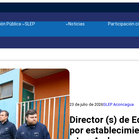
ón Pública
SLEP
Noticias
Participación 
23 de julio de 2026
SLEP Aconcagua
Director (s) de 
por establecimi