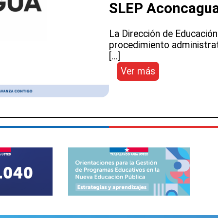
gremios
SLEP Aconcagu
locales
La Dirección de Educación 
procedimiento administrat
[…]
:
Ver más
COMUNICADO:
Procedimiento
administrativo
de
sumario
de
remoción
Directora
Ejecutiva
SLEP
Aconcagua