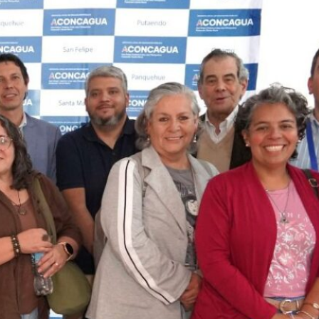
Director Rodrigo Egaña
destacó los desafíos que
tiene la DEP tras la
Conferencia Nacional de
Directores de los SLEP