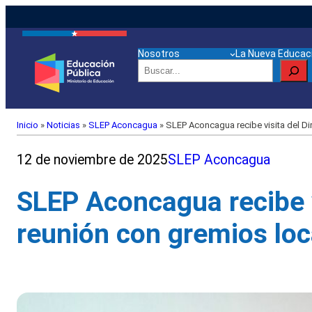
Nosotros
La Nueva Educaci
Buscar
Inicio
»
Noticias
»
SLEP Aconcagua
»
SLEP Aconcagua recibe visita del Di
12 de noviembre de 2025
SLEP Aconcagua
SLEP Aconcagua recibe v
reunión con gremios loc