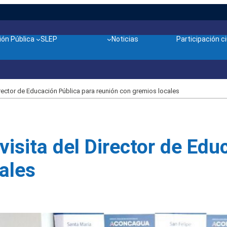
ón Pública
SLEP
Noticias
Participación 
rector de Educación Pública para reunión con gremios locales
isita del Director de Edu
ales