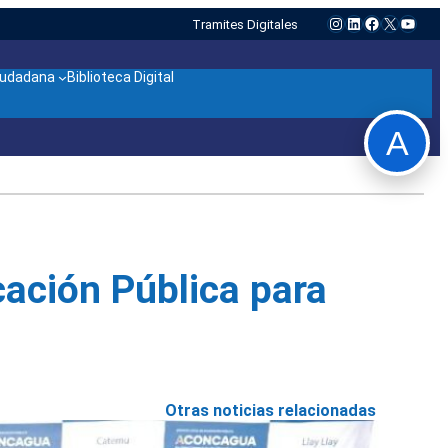
Instagram
LinkedIn
Facebook
X
YouTu
Tramites Digitales
ciudadana
Biblioteca Digital
A
cación Pública para
Otras noticias relacionadas