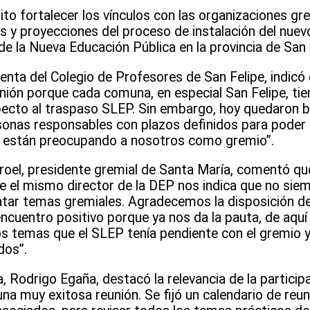
o fortalecer los vínculos con las organizaciones gr
os y proyecciones del proceso de instalación del nuevo
e la Nueva Educación Pública en la provincia de San 
denta del Colegio de Profesores de San Felipe, indic
nión porque cada comuna, en especial San Felipe, tie
ecto al traspaso SLEP. Sin embargo, hoy quedaron b
onas responsables con plazos definidos para poder 
s están preocupando a nosotros como gremio”.
aroel, presidente gremial de Santa María, comentó qu
e el mismo director de la DEP nos indica que no sie
tar temas gremiales. Agradecemos la disposición de 
ncuentro positivo porque ya nos da la pauta, de aquí
os temas que el SLEP tenía pendiente con el gremio y
dos”.
, Rodrigo Egaña, destacó la relevancia de la particip
na muy exitosa reunión. Se fijó un calendario de reu