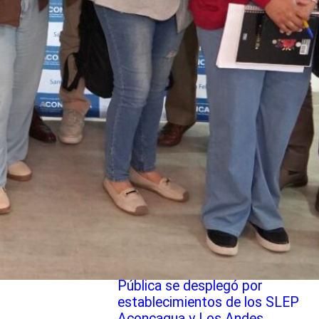
Jefe de la División de
Implementación de los
Servicios Locales de
Educación Pública se reúne
con equipos de
subdirecciones de SLEP Los
Andes
Director (s) de Educación
Pública se desplegó por
establecimientos de los SLEP
Aconcagua y Los Andes