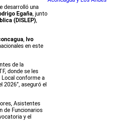
e desarrolló una
odrigo Egaña
, junto
blica (DISLEP)
,
Aconcagua
,
Ivo
nacionales en este
ntes de la
TF, donde se les
o Local conforme a
l 2026”, aseguró el
sores, Asistentes
n de Funcionarios
ocatoria y el