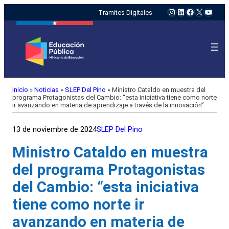
Instagram
LinkedIn
Facebook
X
YouTu
Tramites Digitales
Inicio
»
Noticias
»
SLEP Del Pino
»
Ministro Cataldo en muestra del
programa Protagonistas del Cambio: “esta iniciativa tiene como norte
ir avanzando en materia de aprendizaje a través de la innovación”
13 de noviembre de 2024
SLEP Del Pino
Ministro Cataldo en muestra
del programa Protagonistas
del Cambio: “esta iniciativa
tiene como norte ir
avanzando en materia de