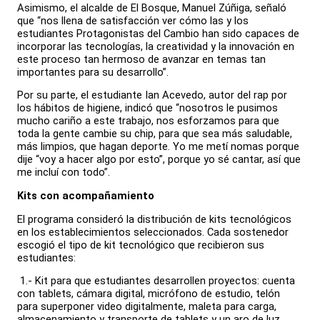
Asimismo, el alcalde de El Bosque, Manuel Zúñiga, señaló
que “nos llena de satisfacción ver cómo las y los
estudiantes Protagonistas del Cambio han sido capaces de
incorporar las tecnologías, la creatividad y la innovación en
este proceso tan hermoso de avanzar en temas tan
importantes para su desarrollo”.
Por su parte, el estudiante Ian Acevedo, autor del rap por
los hábitos de higiene, indicó que “nosotros le pusimos
mucho cariño a este trabajo, nos esforzamos para que
toda la gente cambie su chip, para que sea más saludable,
más limpios, que hagan deporte. Yo me metí nomas porque
dije “voy a hacer algo por esto”, porque yo sé cantar, así que
me incluí con todo”.
Kits con acompañamiento
El programa consideró la distribución de kits tecnológicos
en los establecimientos seleccionados. Cada sostenedor
escogió el tipo de kit tecnológico que recibieron sus
estudiantes:
1.- Kit para que estudiantes desarrollen proyectos: cuenta
con tablets, cámara digital, micrófono de estudio, telón
para superponer video digitalmente, maleta para carga,
almacenamiento y transporte de tablets y un aro de luz.