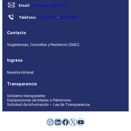
Email:
oficinapartes@dep.cl
Teléfono:
233225492
–
233225485
Contacto
Sugerencias, Consultas y Reclamos (SIAC)
Ingresa
Nuestra Intranet
Transparencia
Gobierno transparente
Declaraciones de Interes o Patrimonio
Solicitud de Información – Ley de Transparencia
Instagram
LinkedIn
Facebook
X
YouTube