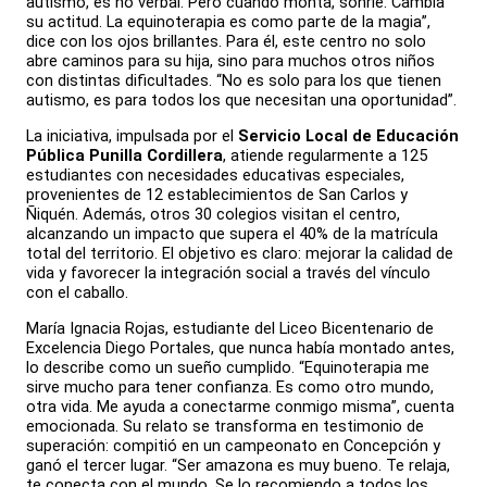
autismo, es no verbal. Pero cuando monta, sonríe. Cambia
su actitud. La equinoterapia es como parte de la magia”,
dice con los ojos brillantes. Para él, este centro no solo
abre caminos para su hija, sino para muchos otros niños
con distintas dificultades. “No es solo para los que tienen
autismo, es para todos los que necesitan una oportunidad”.
La iniciativa, impulsada por el
Servicio Local de Educación
Pública Punilla Cordillera
, atiende regularmente a 125
estudiantes con necesidades educativas especiales,
provenientes de 12 establecimientos de San Carlos y
Ñiquén. Además, otros 30 colegios visitan el centro,
alcanzando un impacto que supera el 40% de la matrícula
total del territorio. El objetivo es claro: mejorar la calidad de
vida y favorecer la integración social a través del vínculo
con el caballo.
María Ignacia Rojas, estudiante del Liceo Bicentenario de
Excelencia Diego Portales, que nunca había montado antes,
lo describe como un sueño cumplido. “Equinoterapia me
sirve mucho para tener confianza. Es como otro mundo,
otra vida. Me ayuda a conectarme conmigo misma”, cuenta
emocionada. Su relato se transforma en testimonio de
superación: compitió en un campeonato en Concepción y
ganó el tercer lugar. “Ser amazona es muy bueno. Te relaja,
te conecta con el mundo. Se lo recomiendo a todos los