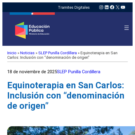
Instagram
LinkedIn
Facebook
X
YouTu
Tramites Digitales
Inicio
»
Noticias
»
SLEP Punilla Cordillera
»
Equinoterapia en San
Carlos: Inclusión con “denominación de origen”
18 de noviembre de 2025
SLEP Punilla Cordillera
Equinoterapia en San Carlos:
Inclusión con “denominación
de origen”