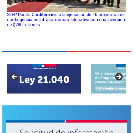
SLEP Punilla Cordillera inició la ejecución de 10 proyectos de
contingencia en infraestructura educativa con una inversión
de $780 millones