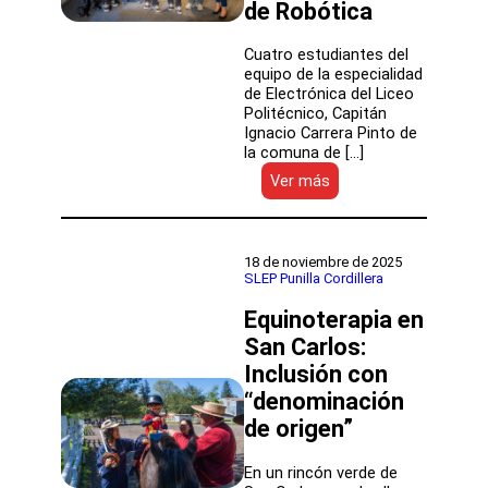
de Robótica
Cuatro estudiantes del
equipo de la especialidad
de Electrónica del Liceo
Politécnico, Capitán
Ignacio Carrera Pinto de
la comuna de […]
:
Ver más
Director
(s)
Pedro
Larraín
18 de noviembre de 2025
se
SLEP Punilla Cordillera
reúne
Equinoterapia en
con
estudiantes
San Carlos:
de
Inclusión con
la
educación
“denominación
pública
de origen”
que
representarán
En un rincón verde de
a