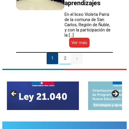
aprendizajes
En el liceo Violeta Parra
de la comuna de San
Carlos, Región de Ñuble,
y con la participación de
la […]
:
Ver más
SLEP
Punilla
Cordillera
1
2
»
y
Fundación
Luksic
firman
convenio
colaborativo
para
mejorar
aprendizajes