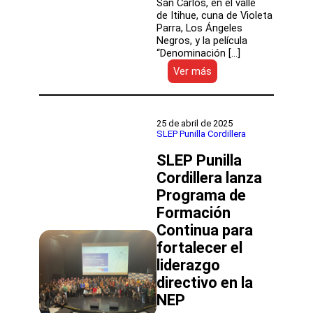
San Carlos, en el valle
Chile
de Itihue, cuna de Violeta
en
Parra, Los Ángeles
Mundial
Negros, y la película
de
“Denominación […]
Robótica
:
Ver más
Equinoterapia
en
San
Carlos:
25 de abril de 2025
Inclusión
SLEP Punilla Cordillera
con
SLEP Punilla
“denominación
de
Cordillera lanza
origen”
Programa de
Formación
Continua para
fortalecer el
liderazgo
directivo en la
NEP