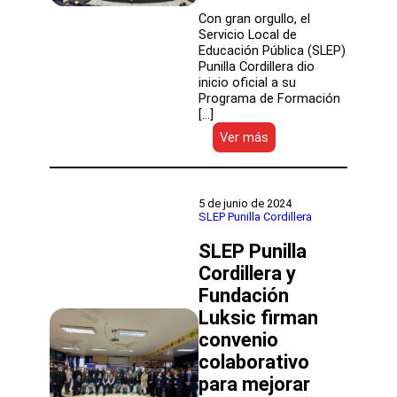
Con gran orgullo, el
Servicio Local de
Educación Pública (SLEP)
Punilla Cordillera dio
inicio oficial a su
Programa de Formación
[…]
:
Ver más
SLEP
Punilla
Cordillera
lanza
5 de junio de 2024
Programa
SLEP Punilla Cordillera
de
SLEP Punilla
Formación
Continua
Cordillera y
para
Fundación
fortalecer
el
Luksic firman
liderazgo
convenio
directivo
colaborativo
en
la
para mejorar
NEP