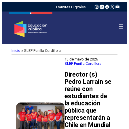
Instagram
LinkedIn
Facebook
X
YouTu
Tramites Digitales
Inicio
»
SLEP Punilla Cordillera
13 de mayo de 2026
SLEP Punilla Cordillera
Director (s)
Pedro Larraín se
reúne con
estudiantes de
la educación
pública que
representarán a
Chile en Mundial