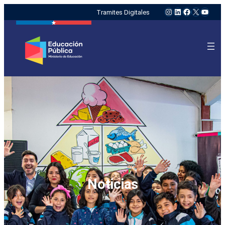
Instagram
LinkedIn
Facebook
X
YouTu
Tramites Digitales
Noticias