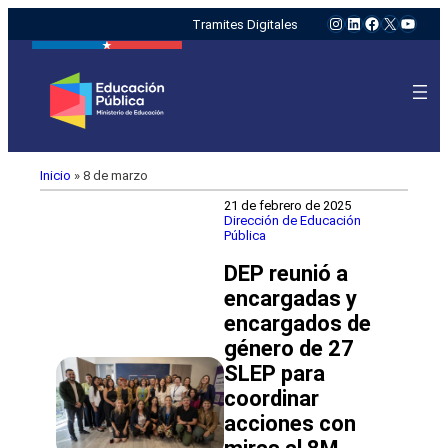
Instagram
LinkedIn
Facebook
X
YouTu
Tramites Digitales
Inicio
»
8 de marzo
21 de febrero de 2025
Dirección de Educación
Pública
DEP reunió a
encargadas y
encargados de
género de 27
SLEP para
coordinar
acciones con