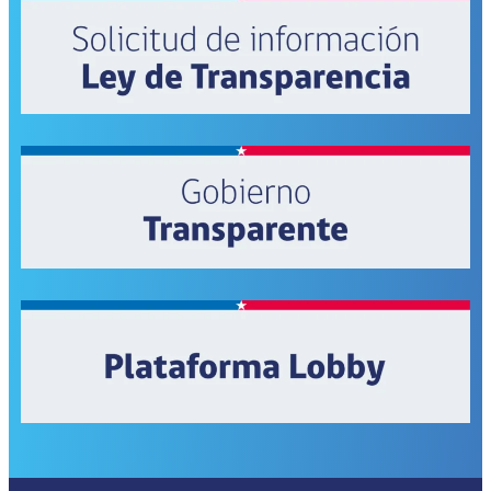
al
8M