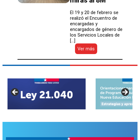
miras al 8M
El 19 y 20 de febrero se
realizó el Encuentro de
encargadas y
encargados de género de
los Servicios Locales de
[…]
:
Ver más
DEP
reunió
a
encargadas
y
encargados
de
género
de
27
SLEP
para
coordinar
acciones
con
miras