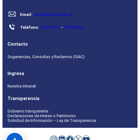
Email:
oficinapartes@dep.cl
Teléfono:
233225492
–
233225485
Contacto
Sugerencias, Consultas y Reclamos (SIAC)
Ingresa
Nuestra Intranet
Transparencia
Gobierno transparente
Declaraciones de Interes o Patrimonio
Solicitud de Información – Ley de Transparencia
Instagram
LinkedIn
Facebook
X
YouTube