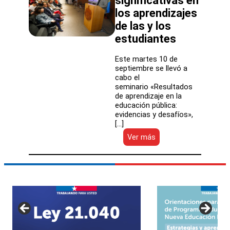
significativas en
los aprendizajes
de las y los
estudiantes
Este martes 10 de
septiembre se llevó a
cabo el
seminario «Resultados
de aprendizaje en la
educación pública:
evidencias y desafíos»,
[…]
:
Ver más
Estudio
de
la
Agencia
de
la
Calidad
revela
que
SLEP