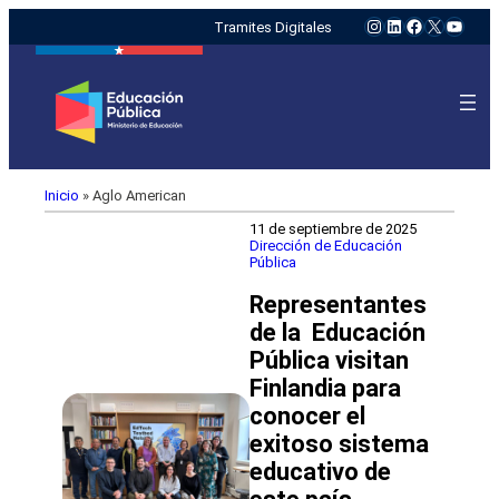
Instagram
LinkedIn
Facebook
X
YouTu
Tramites Digitales
Inicio
»
Aglo American
11 de septiembre de 2025
Dirección de Educación
Pública
Representantes
de la Educación
Pública visitan
Finlandia para
conocer el
exitoso sistema
educativo de