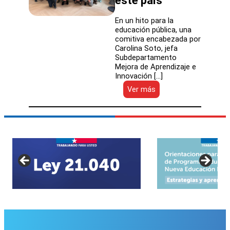
este país
En un hito para la
educación pública, una
comitiva encabezada por
Carolina Soto, jefa
Subdepartamento
Mejora de Aprendizaje e
Innovación […]
:
Ver más
Representantes
de
la
Educación
Pública
visitan
Finlandia
para
conocer
el
exitoso
sistema
educativo
de
este