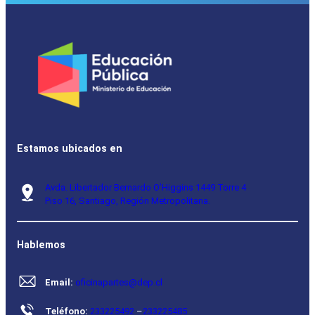
Estamos ubicados en
Avda. Libertador Bernardo O’Higgins 1449 Torre 4
Piso 16, Santiago, Región Metropolitana.
Hablemos
Email:
oficinapartes@dep.cl
Teléfono:
233225492
–
233225485