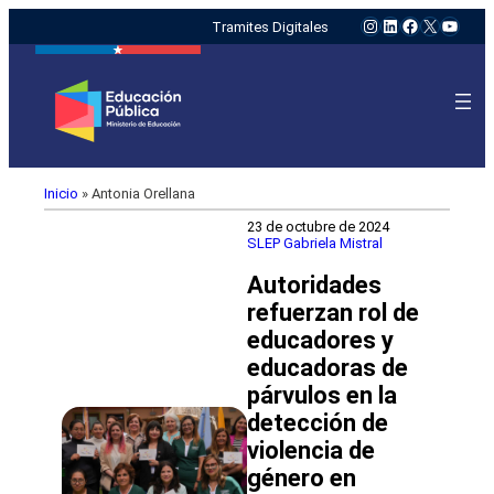
Instagram
LinkedIn
Facebook
X
YouTu
Tramites Digitales
Inicio
»
Antonia Orellana
23 de octubre de 2024
SLEP Gabriela Mistral
Autoridades
refuerzan rol de
educadores y
educadoras de
párvulos en la
detección de
violencia de
género en