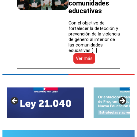
comunidades
educativas
Con el objetivo de
fortalecer la detección y
prevención de la violencia
de género al interior de
las comunidades
educativas […]
:
Ver más
Autoridades
refuerzan
rol
de
educadores
y
educadoras
de
párvulos
en
la
detección
de
violencia