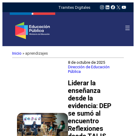
Instagram
LinkedIn
Facebook
X
YouTu
Tramites Digitales
Inicio
»
aprendizajes
8 de octubre de 2025
Dirección de Educación
Pública
Liderar la
enseñanza
desde la
evidencia: DEP
se sumó al
encuentro
Reflexiones