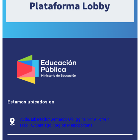
Estamos ubicados en
Avda. Libertador Bernardo O’Higgins 1449 Torre 4
Piso 16, Santiago, Región Metropolitana.