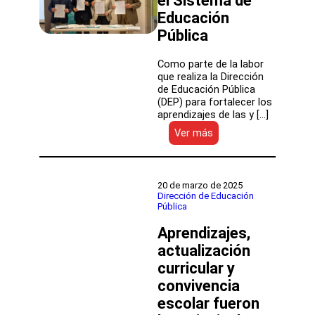
el Sistema de
2024
Educación
Pública
Como parte de la labor
que realiza la Dirección
de Educación Pública
(DEP) para fortalecer los
aprendizajes de las y […]
:
Ver más
DEP
firman
alianza
estratégica
20 de marzo de 2025
para
Dirección de Educación
Pública
fortalecer
los
Aprendizajes,
aprendizajes
en
actualización
el
curricular y
Sistema
convivencia
de
Educación
escolar fueron
Pública