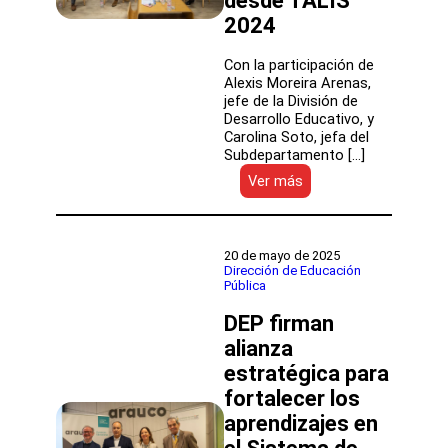
desde TALIS
2024
Con la participación de
Alexis Moreira Arenas,
jefe de la División de
Desarrollo Educativo, y
Carolina Soto, jefa del
Subdepartamento […]
:
Ver más
Liderar
la
enseñanza
desde
20 de mayo de 2025
la
Dirección de Educación
Pública
evidencia:
DEP
DEP firman
se
sumó
alianza
al
estratégica para
encuentro
fortalecer los
Reflexiones
desde
aprendizajes en
TALIS