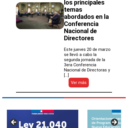
los principales
temas
abordados en la
Conferencia
Nacional de
Directores
Este jueves 20 de marzo
se llevó a cabo la
segunda jornada de la
3era Conferencia
Nacional de Directoras y
[…]
:
Ver más
Aprendizajes,
actualización
curricular
y
convivencia
escolar
fueron
los