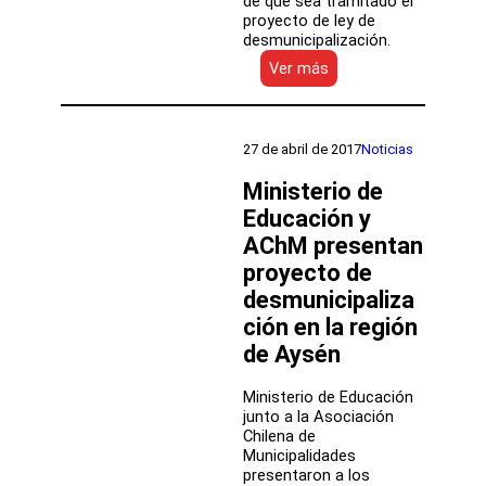
de que sea tramitado el
proyecto de ley de
desmunicipalización.
:
Ver más
Pudahuel
y
Lo
Prado
27 de abril de 2017
Noticias
lanzan
ciclo
Ministerio de
de
Educación y
teatro
AChM presentan
itinerante
para
proyecto de
fortalecer
desmunicipaliza
los
contenidos
ción en la región
culturales
de Aysén
en
los
Ministerio de Educación
colegios
junto a la Asociación
públicos
Chilena de
Municipalidades
presentaron a los