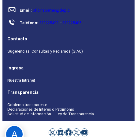
Email:
oficinapartes@dep.cl
Teléfono:
233225492
–
233225485
Contacto
Sugerencias, Consultas y Reclamos (SIAC)
Ingresa
Nuestra Intranet
Transparencia
Gobierno transparente
Declaraciones de Interes o Patrimonio
Solicitud de Información – Ley de Transparencia
Instagram
LinkedIn
Facebook
X
YouTube
A