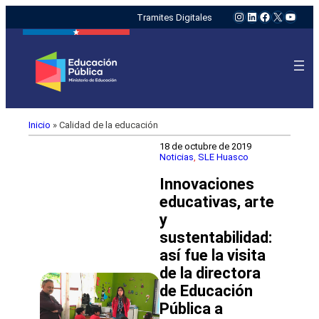
Instagram
LinkedIn
Facebook
X
YouTu
Tramites Digitales
Inicio
»
Calidad de la educación
18 de octubre de 2019
Noticias
, 
SLE Huasco
Innovaciones
educativas, arte
y
sustentabilidad:
así fue la visita
de la directora
de Educación
Pública a