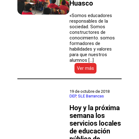
Huasco
«Somos educadores
responsables de la
sociedad. Somos
constructores de
conocimiento. somos
formadores de
habilidades y valores
para que nuestros
alumnos […]
:
Ver más
Innovaciones
educativas,
arte
y
19 de octubre de 2018
sustentabilidad:
DEP
, 
SLE Barrancas
así
Hoy y la próxima
fue
la
semana los
visita
servicios locales
de
la
de educación
directora
pública de