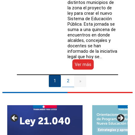
distintos municipios de
la zona el proyecto de
ley para crear el nuevo
Sistema de Educación
Pública. Esta jornada se
suma a una quincena de
encuentros en donde
alcaldes, concejales y
docentes se han
informado de la iniciativa
legal que hoy se…
:
Ver más
Ministerio
de
Educación
1
2
»
y
AChM
presentan
proyecto
de
desmunicipalización
en
la
región
de