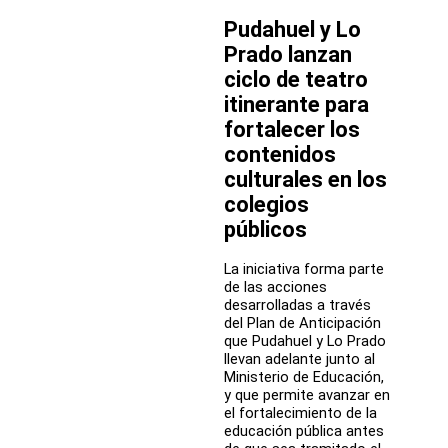
servicios
Pudahuel y Lo
locales
de
Prado lanzan
educación
ciclo de teatro
pública
itinerante para
de
Barrancas
fortalecer los
y
contenidos
Costa
Araucanía
culturales en los
vivirán
colegios
su
públicos
proceso
eleccionario.
La iniciativa forma parte
de las acciones
desarrolladas a través
del Plan de Anticipación
que Pudahuel y Lo Prado
llevan adelante junto al
Ministerio de Educación,
y que permite avanzar en
el fortalecimiento de la
educación pública antes