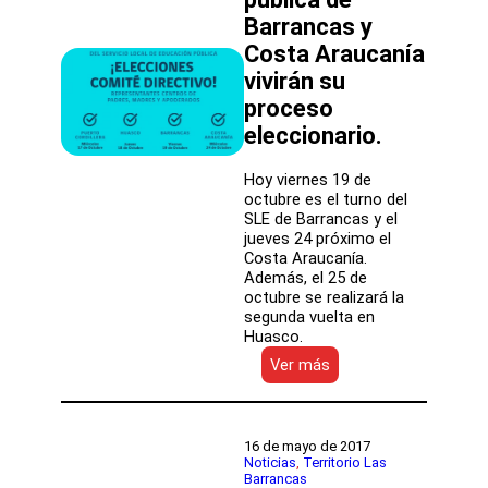
de
Barrancas y
Educación
Pública
Costa Araucanía
a
vivirán su
Huasco
proceso
eleccionario.
Hoy viernes 19 de
octubre es el turno del
SLE de Barrancas y el
jueves 24 próximo el
Costa Araucanía.
Además, el 25 de
octubre se realizará la
segunda vuelta en
Huasco.
:
Ver más
Hoy
y
la
próxima
16 de mayo de 2017
semana
Noticias
, 
Territorio Las
Barrancas
los