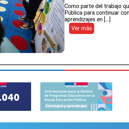
Como parte del trabajo que
Pública para continuar con
aprendizajes en […]
:
Ver más
Innovación
y
tecnología:
DEP
conoce
buenas
prácticas
en
Google
for
Education
y
Lockwood
STEAM
Academy