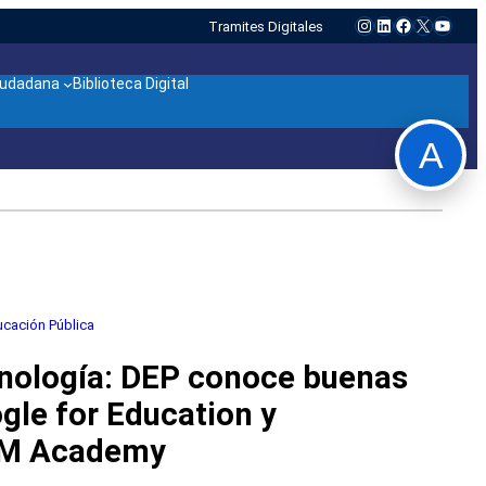
Instagram
LinkedIn
Facebook
X
YouTu
Tramites Digitales
ciudadana
Biblioteca Digital
A
ucación Pública
cnología: DEP conoce buenas
gle for Education y
M Academy