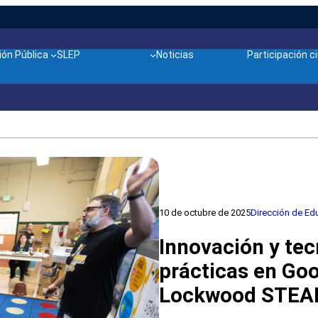
ón Pública
SLEP
Noticias
Participación 
10 de octubre de 2025
Dirección de Ed
Innovación y te
prácticas en Goo
Lockwood STEA