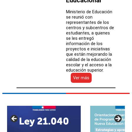
Educacional
Ministerio de Educación
se reunió con
representantes de los
centros y subcentros de
estudiantes, a quienes
se les entregó
información de los
proyectos e iniciativas
que están mejorando la
calidad de la educación
escolar y el acceso a la
educación superior.
:
Ver más
Centros
de
Estudiantes
de
colegios
públicos
de
Coquimbo
conocen
la