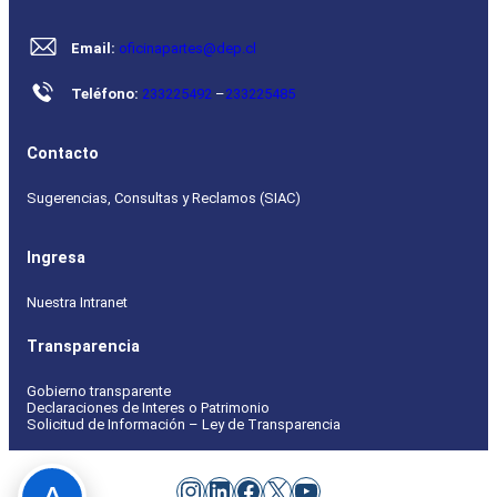
Email:
oficinapartes@dep.cl
Teléfono:
233225492
–
233225485
Contacto
Sugerencias, Consultas y Reclamos (SIAC)
Ingresa
Nuestra Intranet
Transparencia
Gobierno transparente
Declaraciones de Interes o Patrimonio
Solicitud de Información – Ley de Transparencia
Instagram
LinkedIn
Facebook
X
YouTube