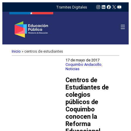
Instagram
LinkedIn
Facebook
X
YouTu
Tramites Digitales
Inicio
»
centros de estudiantes
17 de mayo de 2017
Coquimbo Andacollo
, 
Noticias
Centros de
Estudiantes de
colegios
públicos de
Coquimbo
conocen la
Reforma