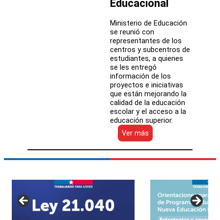
Educacional
Ministerio de Educación
se reunió con
representantes de los
centros y subcentros de
estudiantes, a quienes
se les entregó
información de los
proyectos e iniciativas
que están mejorando la
calidad de la educación
escolar y el acceso a la
educación superior.
:
Ver más
Centros
de
Estudiantes
de
colegios
públicos
de
Coquimbo
conocen