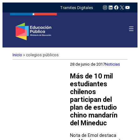
Instagram
LinkedIn
Facebook
X
YouTu
Tramites Digitales
Inicio
»
colegios públicos
28 de junio de 2017
Noticias
Más de 10 mil
estudiantes
chilenos
participan del
plan de estudio
chino mandarín
del Mineduc
Nota de Emol destaca