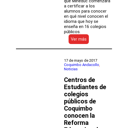
que Mineduc comenzará
a certificar a los
alumnos para conocer
en qué nivel conocen el
idioma que hoy se
enseña en 16 colegios
públicos.
:
Ver más
Más
de
10
mil
17 de mayo de 2017
estudiantes
Coquimbo Andacollo
, 
Noticias
chilenos
participan
Centros de
del
plan
Estudiantes de
de
colegios
estudio
públicos de
chino
mandarín
Coquimbo
del
conocen la
Mineduc
Reforma