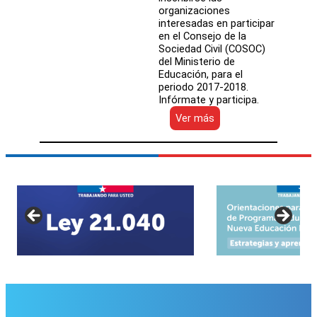
organizaciones
interesadas en participar
en el Consejo de la
Sociedad Civil (COSOC)
del Ministerio de
Educación, para el
periodo 2017-2018.
Infórmate y participa.
:
Ver más
Mineduc
extiende
plazo
para
elegir
a
nuevos
integrantes
del
Consejo
de
la
Sociedad
Civil