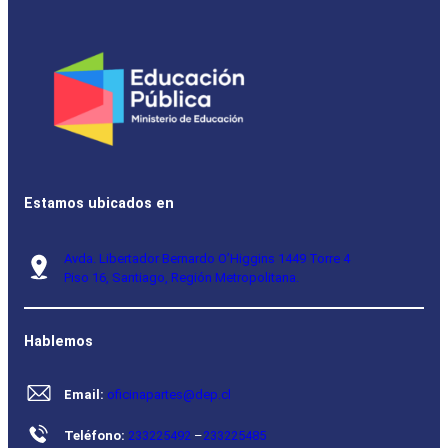
Estamos ubicados en
Avda. Libertador Bernardo O’Higgins 1449 Torre 4
Piso 16, Santiago, Región Metropolitana.
Hablemos
Email:
oficinapartes@dep.cl
Teléfono:
233225492
–
233225485