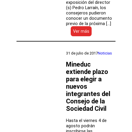
exposición del director
(s) Pedro Larraín, los
consejeros pudieron
conocer un documento
previo de la próxima […]
:
Ver más
Sesión
especial
del
COSOC
31 de julio de 2017
Noticias
dio
a
Mineduc
conocer
extiende plazo
documento
para elegir a
previo
de
nuevos
la
integrantes del
Cuenta
Pública
Consejo de la
Sociedad Civil
Hasta el viernes 4 de
agosto podrán
inscribirse las