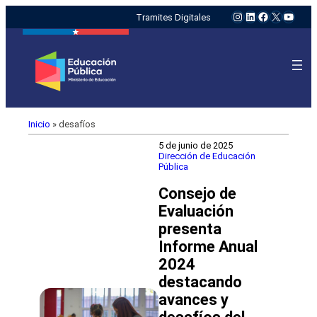
Instagram
LinkedIn
Facebook
X
YouTu
Tramites Digitales
Inicio
»
desafíos
5 de junio de 2025
Dirección de Educación
Pública
Consejo de
Evaluación
presenta
Informe Anual
2024
destacando
avances y