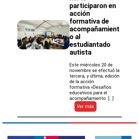
participaron en
del
Sistema
acción
de
formativa de
Educación
Pública
acompañamient
o al
estudiantado
autista
Este miércoles 20 de
noviembre se efectuó la
tercera, y última, edición
de la acción
formativa «Desafíos
educativos para el
acompañamiento […]
:
Ver más
Los
SLEP
de
la
macro