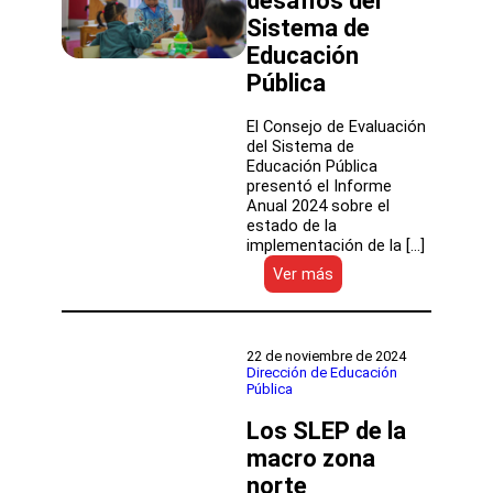
desafíos del
Sistema de
Educación
Pública
El Consejo de Evaluación
del Sistema de
Educación Pública
presentó el Informe
Anual 2024 sobre el
estado de la
implementación de la […]
:
Ver más
Consejo
de
Evaluación
presenta
22 de noviembre de 2024
Informe
Dirección de Educación
Pública
Anual
2024
Los SLEP de la
destacando
avances
macro zona
y
norte
desafíos