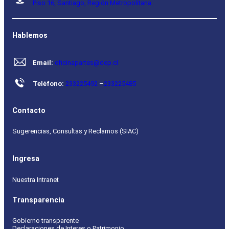
Piso 16, Santiago, Región Metropolitana.
Hablemos
Email:
oficinapartes@dep.cl
Teléfono:
233225492
–
233225485
Contacto
Sugerencias, Consultas y Reclamos (SIAC)
Ingresa
Nuestra Intranet
Transparencia
Gobierno transparente
Declaraciones de Interes o Patrimonio