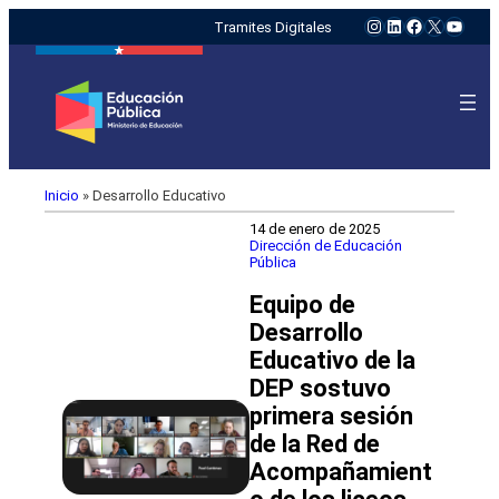
Instagram
LinkedIn
Facebook
X
YouTu
Tramites Digitales
Inicio
»
Desarrollo Educativo
14 de enero de 2025
Dirección de Educación
Pública
Equipo de
Desarrollo
Educativo de la
DEP sostuvo
primera sesión
de la Red de
Acompañamient