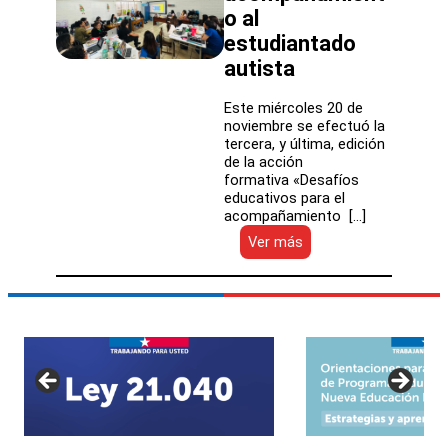
o al
estudiantado
autista
Este miércoles 20 de
noviembre se efectuó la
tercera, y última, edición
de la acción
formativa «Desafíos
educativos para el
acompañamiento […]
:
Ver más
Los
SLEP
de
la
macro
zona
norte
participaron
en
acción
formativa