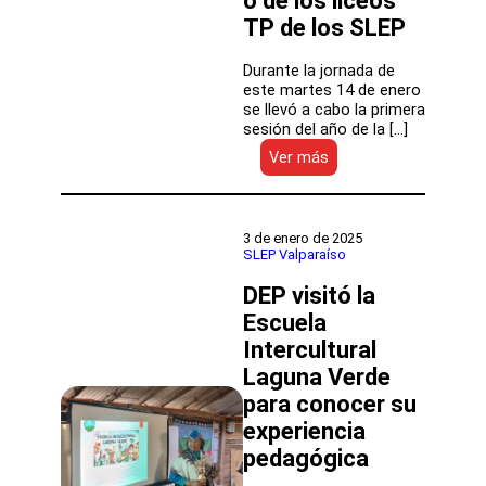
o de los liceos
TP de los SLEP
Durante la jornada de
este martes 14 de enero
se llevó a cabo la primera
sesión del año de la […]
:
Ver más
Equipo
de
Desarrollo
Educativo
3 de enero de 2025
de
SLEP Valparaíso
la
DEP visitó la
DEP
sostuvo
Escuela
primera
Intercultural
sesión
de
Laguna Verde
la
para conocer su
Red
experiencia
de
Acompañamiento
pedagógica
de