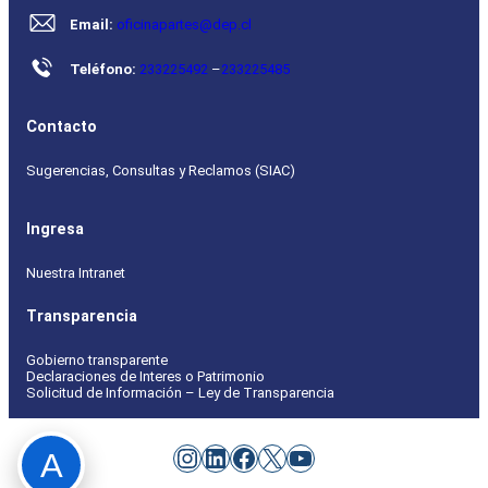
Email:
oficinapartes@dep.cl
Teléfono:
233225492
–
233225485
Contacto
Sugerencias, Consultas y Reclamos (SIAC)
Ingresa
Nuestra Intranet
Transparencia
Gobierno transparente
Declaraciones de Interes o Patrimonio
Solicitud de Información – Ley de Transparencia
Instagram
LinkedIn
Facebook
X
YouTube
A