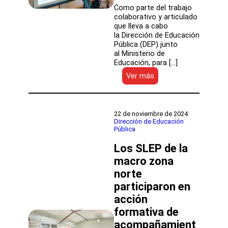
los
Como parte del trabajo
liceos
colaborativo y articulado
TP
que lleva a cabo
de
la Dirección de Educación
los
Pública (DEP) junto
SLEP
al Ministerio de
Educación, para […]
:
Ver más
DEP
visitó
la
Escuela
22 de noviembre de 2024
Intercultural
Dirección de Educación
Pública
Laguna
Verde
Los SLEP de la
para
conocer
macro zona
su
norte
experiencia
participaron en
pedagógica
acción
formativa de
acompañamient