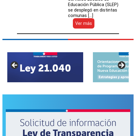
Educación Pública (SLEP)
se desplegó en distintas
comunas […]
:
Ver más
División
de
Implementación
de
la
DEP
se
desplegó
en
Valdivia
para
capacitar
a
funcionarios
municipales