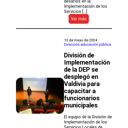
desafíos en la
Implementación de los
Servicios […]
:
Ver más
Seminario:
Evolución
y
desafíos
13 de mayo de 2024
en
Dirección educación pública
la
División de
Implementación
de
Implementación
los
de la DEP se
SLEP
desplegó en
Valdivia para
capacitar a
funcionarios
municipales
El equipo de la División de
Implementación de los
Servicios Locales de