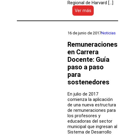
Regional de Harvard […]
:
Ver más
Docentes
se
capacitan
en
16 de junio de 2017
Noticias
Harvard
Remuneraciones
en Carrera
Docente: Guía
paso a paso
para
sostenedores
En julio de 2017
comienza la aplicación
de una nueva estructura
de remuneraciones para
los profesores y
educadoras del sector
municipal que ingresan al
Sistema de Desarrollo