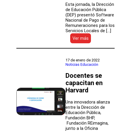
Esta jornada, la Dirección
de Educación Pública
(DEP) presentó Software
Nacional de Pago de
Remuneraciones para los
Servicios Locales de […]
:
Ver más
DEP
presenta
innovador
Software
17 de enero de 2022
Nacional
Noticias Educación
de
Docentes se
Pago
para
capacitan en
Remuneraciones
Harvard
en
los
SLEP
Una innovadora alianza
entre la Dirección de
Educación Pública,
Fundación BHP,
Fundación REimagina,
junto a la Oficina