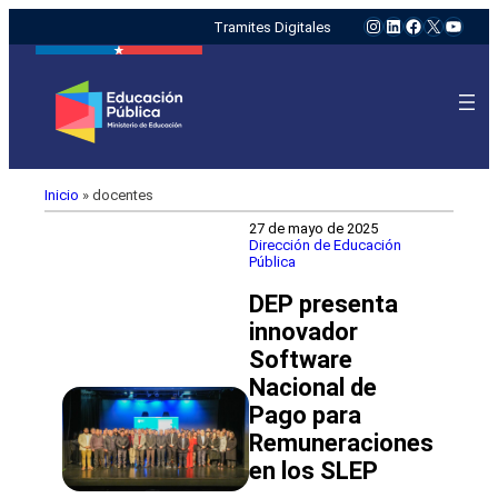
Instagram
LinkedIn
Facebook
X
YouTu
Tramites Digitales
Inicio
»
docentes
27 de mayo de 2025
Dirección de Educación
Pública
DEP presenta
innovador
Software
Nacional de
Pago para
Remuneraciones
en los SLEP