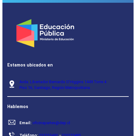
Estamos ubicados en
Avda. Libertador Bernardo O’Higgins 1449 Torre 4
Piso 16, Santiago, Región Metropolitana.
Hablemos
Email:
oficinapartes@dep.cl
Teléfono:
233225492
–
233225485