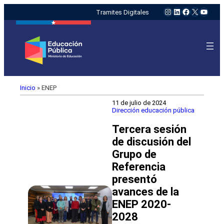
Instagram
LinkedIn
Facebook
X
YouTu
Tramites Digitales
Inicio
»
ENEP
11 de julio de 2024
Dirección educación pública
Tercera sesión
de discusión del
Grupo de
Referencia
presentó
avances de la
ENEP 2020-
2028