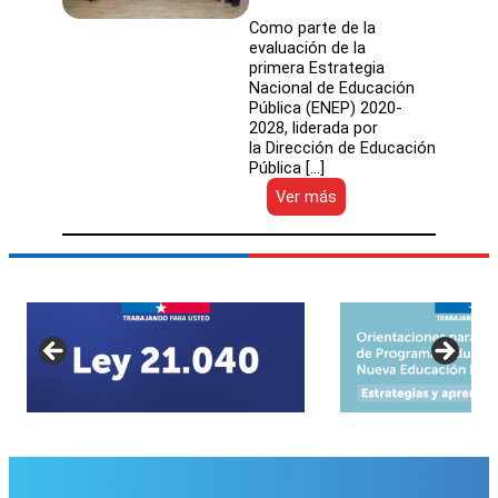
Como parte de la
evaluación de la
primera Estrategia
Nacional de Educación
Pública (ENEP) 2020-
2028, liderada por
la Dirección de Educación
Pública […]
:
Ver más
Tercera
sesión
de
discusión
del
Grupo
de
Referencia
presentó
avances
de
la
ENEP
2020-
2028