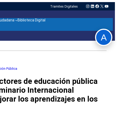
Instagram
LinkedIn
Facebook
X
YouTu
Tramites Digitales
ciudadana
Biblioteca Digital
A
ión Pública
ectores de educación pública
minario Internacional
jorar los aprendizajes en los