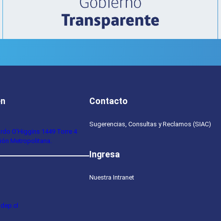
en
Contacto
Sugerencias, Consultas y Reclamos (SIAC)
ardo O’Higgins 1449 Torre 4
ión Metropolitana.
Ingresa
Nuestra Intranet
dep.cl