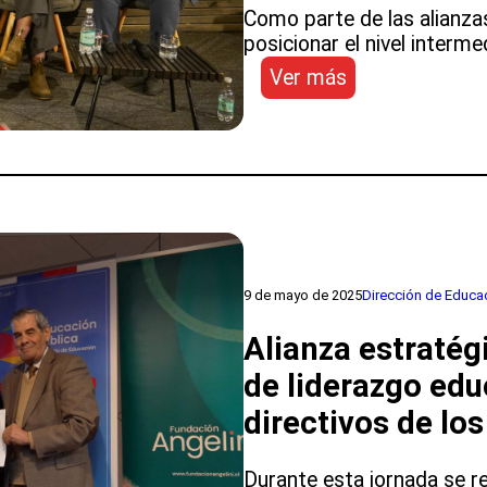
Como parte de las alianzas
posicionar el nivel interme
:
Ver más
Directoras
y
directores
de
educación
pública
participan
en
9 de mayo de 2025
Dirección de Educa
Seminario
Internacional
Alianza estraté
“Liderar
para
de liderazgo edu
mejorar
directivos de lo
los
aprendizajes
en
Durante esta jornada se re