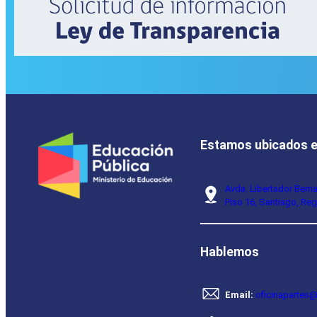
Estamos ubicados 
Avda. Libertador Bern
Piso 16, Santiago, Reg
Hablemos
Email:
oficinapartes@