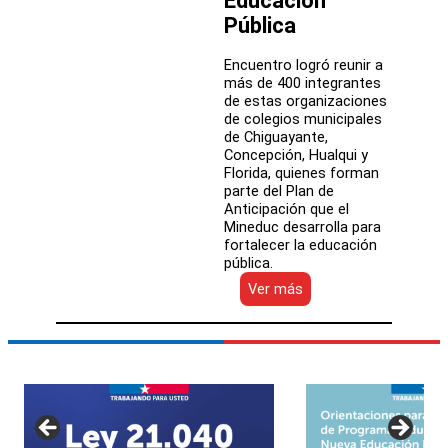
Educación
Pública
Encuentro logró reunir a
más de 400 integrantes
de estas organizaciones
de colegios municipales
de Chiguayante,
Concepción, Hualqui y
Florida, quienes forman
parte del Plan de
Anticipación que el
Mineduc desarrolla para
fortalecer la educación
pública.
:
Ver más
Integrantes
de
los
Consejos
Escolares
de
la
región