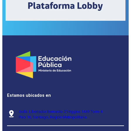
Estamos ubicados en
Avda. Libertador Bernardo O’Higgins 1449 Torre 4
Piso 16, Santiago, Región Metropolitana.