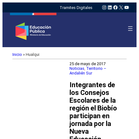
Instagram
LinkedIn
Facebook
X
YouTu
Tramites Digitales
Inicio
»
Hualqui
25 de mayo de 2017
Noticias
, 
Territorio –
Andalién Sur
Integrantes de
los Consejos
Escolares de la
región el Biobío
participan en
jornada por la
Nueva