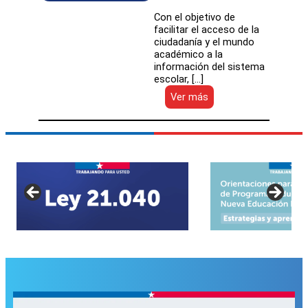
Con el objetivo de
facilitar el acceso de la
ciudadanía y el mundo
académico a la
información del sistema
escolar, […]
:
Ver más
Mineduc
lanza
“CEM
Interactivo”,
plataforma
para
visualizar
los
datos
del
sistema
escolar
chileno