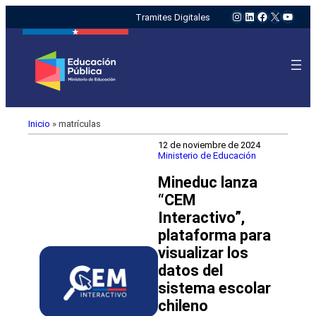
Instagram
LinkedIn
Facebook
X
YouTu
Tramites Digitales
Inicio
»
matrículas
12 de noviembre de 2024
Ministerio de Educación
Mineduc lanza
“CEM
Interactivo”,
plataforma para
visualizar los
datos del
sistema escolar
chileno