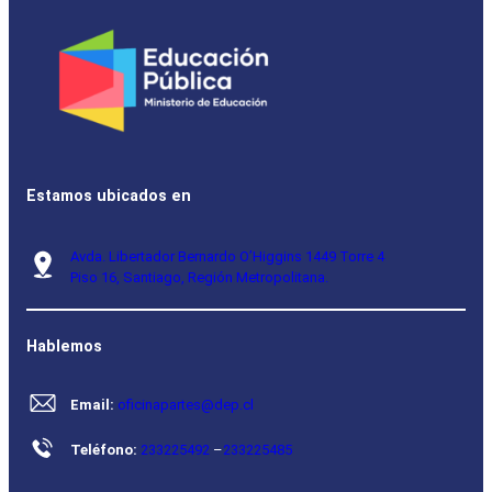
Estamos ubicados en
Avda. Libertador Bernardo O’Higgins 1449 Torre 4
Piso 16, Santiago, Región Metropolitana.
Hablemos
Email:
oficinapartes@dep.cl
Teléfono:
233225492
–
233225485