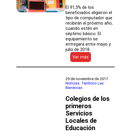
El 91,5% de los
beneficiados eligieron el
tipo de computador que
recibirán el próximo año,
cuando estén en
séptimo básico. El
equipamiento se
entregará entre mayo y
julio de 2018.
:
Ver más
Me
Conecto
para
Aprender:
29 de noviembre de 2017
83
Noticias
, 
Territorio Las
Barrancas
mil
estudiantes
Colegios de los
de
la
primeros
educación
Servicios
pública
Locales de
seleccionaron
su
Educación
computador