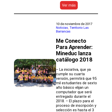
:
Ver más
Colegios
de
los
primeros
10 de noviembre de 2017
Servicios
Noticias
, 
Territorio Las
Barrancas
Locales
de
Me Conecto
Educación
Pública
Para Aprender:
suman
Mineduc lanza
nuevas
catálogo 2018
tecnologías
para
su
– La iniciativa, que ya
fortalecimiento
cumple su cuarta
versión, permitirá que 95
mil estudiantes de sexto
año básico elijan un
computador que será
entregado durante el
2018. – El plazo para el
proceso de inscripción y
selección es hasta el 3