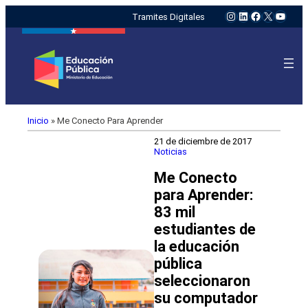
Instagram
LinkedIn
Facebook
X
YouTu
Tramites Digitales
Inicio
»
Me Conecto Para Aprender
21 de diciembre de 2017
Noticias
Me Conecto
para Aprender:
83 mil
estudiantes de
la educación
pública
seleccionaron
su computador