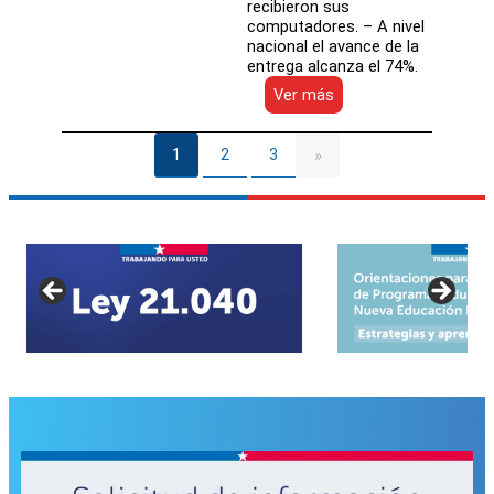
recibieron sus
computadores. – A nivel
nacional el avance de la
entrega alcanza el 74%.
:
Ver más
Me
Conecto
Para
1
2
3
»
Aprender:
Región
de
Los
Lagos
completó
la
entrega
de
equipos
computacionales