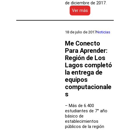
de diciembre de 2017.
:
Ver más
Me
Conecto
Para
Aprender:
18 de julio de 2017
Noticias
Mineduc
lanza
Me Conecto
catálogo
Para Aprender:
2018
Región de Los
Lagos completó
la entrega de
equipos
computacionale
s
– Más de 6.400
estudiantes de 7° año
básico de
establecimientos
públicos de la región