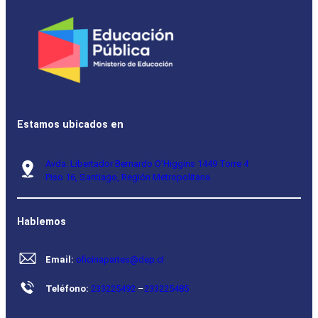
Estamos ubicados en
Avda. Libertador Bernardo O’Higgins 1449 Torre 4
Piso 16, Santiago, Región Metropolitana.
Hablemos
Email:
oficinapartes@dep.cl
Teléfono:
233225492
–
233225485