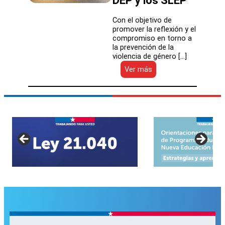
DEP y los SLEP
Con el objetivo de
promover la reflexión y el
compromiso en torno a
la prevención de la
violencia de género […]
:
Ver más
Conversatorio
sobre
Prevención
de
la
Violencia
de
Género
reunió
a
la
comunidad
educativa
en
la
DEP
y