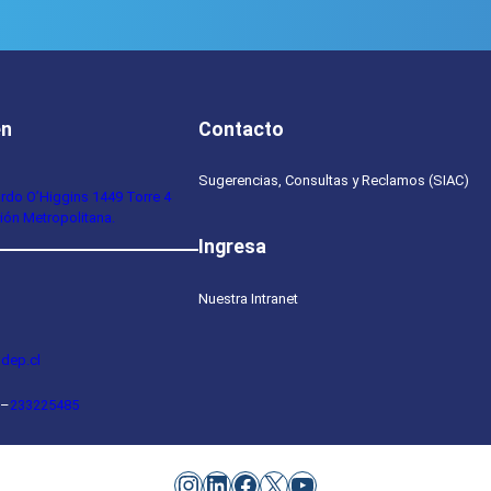
en
Contacto
Sugerencias, Consultas y Reclamos (SIAC)
ardo O’Higgins 1449 Torre 4
ión Metropolitana.
Ingresa
Nuestra Intranet
dep.cl
–
233225485
Instagram
LinkedIn
Facebook
X
YouTube