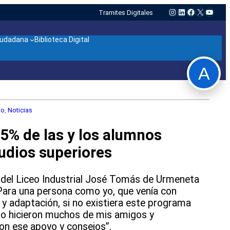
Instagram
LinkedIn
Facebook
X
YouTu
Tramites Digitales
ciudadana
Biblioteca Digital
A
lo
, 
Noticias
5% de las y los alumnos
udios superiores
 del Liceo Industrial José Tomás de Urmeneta
ara una persona como yo, que venía con
 y adaptación, si no existiera este programa
lo hicieron muchos de mis amigos y
on ese apoyo y consejos”.