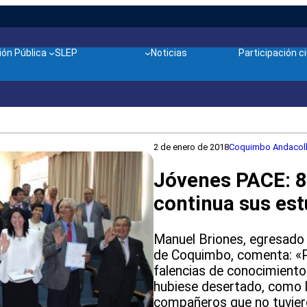
ón Pública
SLEP
Noticias
Participación 
2 de enero de 2018
Coquimbo Andacol
Jóvenes PACE: 8
continua sus est
Manuel Briones, egresado
de Coquimbo, comenta: «P
falencias de conocimiento
hubiese desertado, como 
compañeros que no tuvier