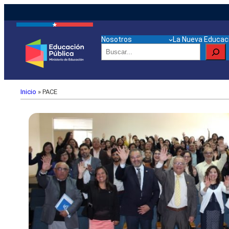
Nosotros
La Nueva Educaci
Buscar
Inicio
»
PACE