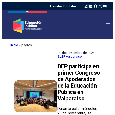
Instagram
LinkedIn
Facebook
X
YouTu
Tramites Digitales
Inicio
»
padres
20 de noviembre de 2024
SLEP Valparaíso
DEP participa en
primer Congreso
de Apoderados
de la Educación
Pública en
Valparaíso
Durante este miércoles
20 de noviembre, se