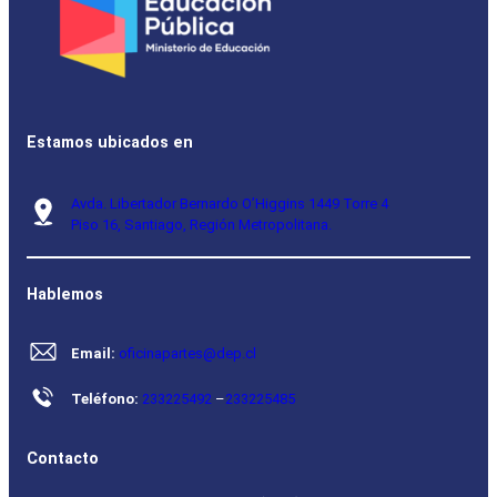
Estamos ubicados en
Avda. Libertador Bernardo O’Higgins 1449 Torre 4
Piso 16, Santiago, Región Metropolitana.
Hablemos
Email:
oficinapartes@dep.cl
Teléfono:
233225492
–
233225485
Contacto