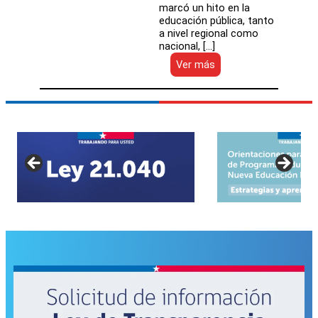
marcó un hito en la
educación pública, tanto
a nivel regional como
nacional, […]
:
Ver más
DEP
participa
en
primer
Congreso
de
Apoderados
de
la
Educación
Pública
en
Valparaíso