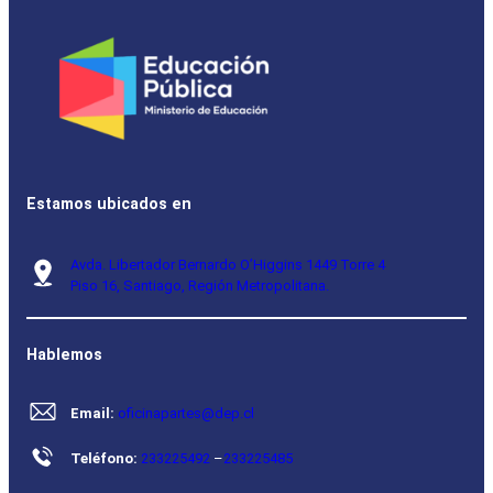
Estamos ubicados en
Avda. Libertador Bernardo O’Higgins 1449 Torre 4
Piso 16, Santiago, Región Metropolitana.
Hablemos
Email:
oficinapartes@dep.cl
Teléfono:
233225492
–
233225485