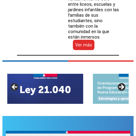
entre liceos, escuelas y
jardines infantiles con las
familias de sus
estudiantes, sino
también con la
comunidad en la que
están inmersos.
:
Ver más
Ministerio
de
Educación
presenta
nueva
Política
de
Familia,
Escuela
y
Comunidad