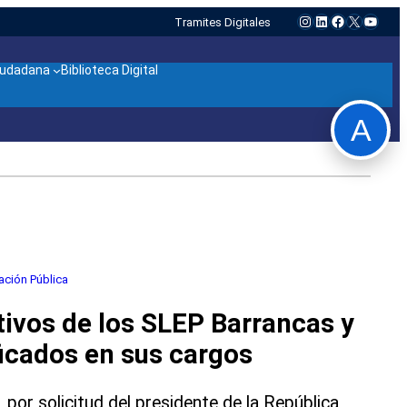
Instagram
LinkedIn
Facebook
X
YouTu
Tramites Digitales
ciudadana
Biblioteca Digital
A
ación Pública
tivos de los SLEP Barrancas y
icados en sus cargos
 por solicitud del presidente de la República,