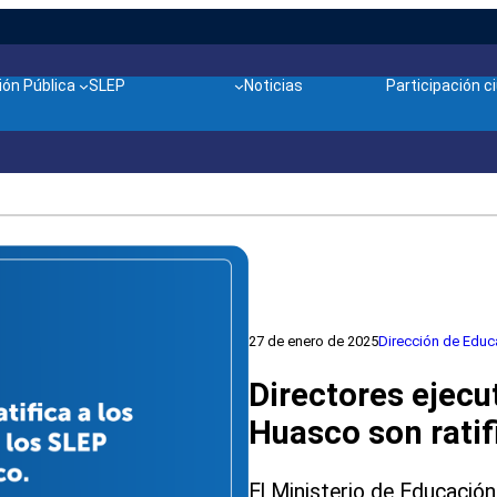
ón Pública
SLEP
Noticias
Participación 
27 de enero de 2025
Dirección de Educ
Directores ejecu
Huasco son ratif
El Ministerio de Educación,