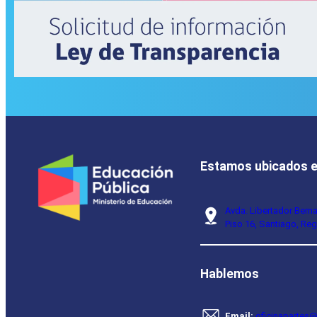
Estamos ubicados 
Avda. Libertador Bern
Piso 16, Santiago, Reg
Hablemos
Email:
oficinapartes@