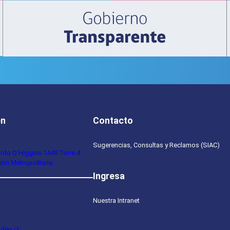
en
Contacto
Sugerencias, Consultas y Reclamos (SIAC)
ardo O’Higgins 1449 Torre 4
ión Metropolitana.
Ingresa
Nuestra Intranet
dep.cl