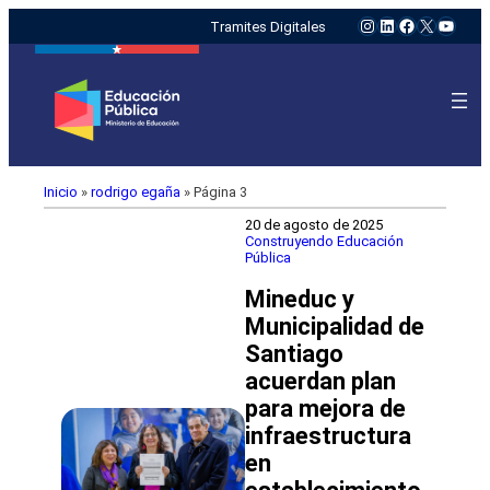
Instagram
LinkedIn
Facebook
X
YouTu
Tramites Digitales
Inicio
»
rodrigo egaña
»
Página 3
20 de agosto de 2025
Construyendo Educación
Pública
Mineduc y
Municipalidad de
Santiago
acuerdan plan
para mejora de
infraestructura
en