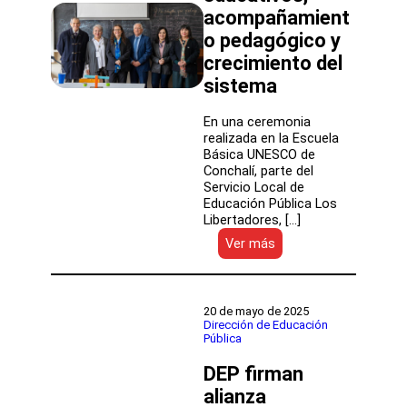
Educación
acompañamient
Pública
o pedagógico y
crecimiento del
sistema
En una ceremonia
realizada en la Escuela
Básica UNESCO de
Conchalí, parte del
Servicio Local de
Educación Pública Los
Libertadores, […]
:
Ver más
Cuenta
Pública
Participativa:
DEP
20 de mayo de 2025
destaca
Dirección de Educación
Pública
logros
educativos,
DEP firman
acompañamiento
pedagógico
alianza
y