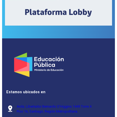
Estamos ubicados en
Avda. Libertador Bernardo O’Higgins 1449 Torre 4
Piso 16, Santiago, Región Metropolitana.