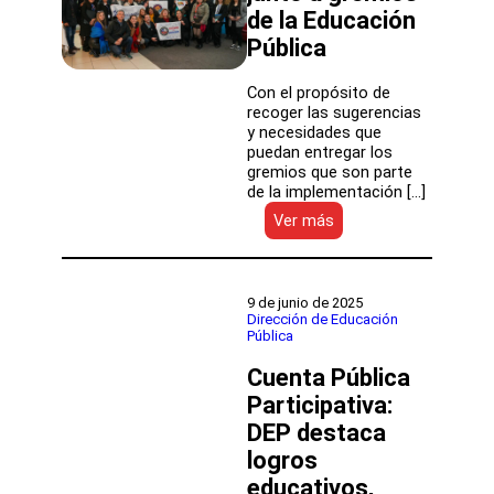
de
de la Educación
la
comuna
Pública
Con el propósito de
recoger las sugerencias
y necesidades que
puedan entregar los
gremios que son parte
de la implementación […]
:
Ver más
Dirección
de
Educación
Pública
9 de junio de 2025
impulsa
Dirección de Educación
Pública
mesa
de
Cuenta Pública
diálogo
junto
Participativa:
a
DEP destaca
gremios
logros
de
la
educativos,