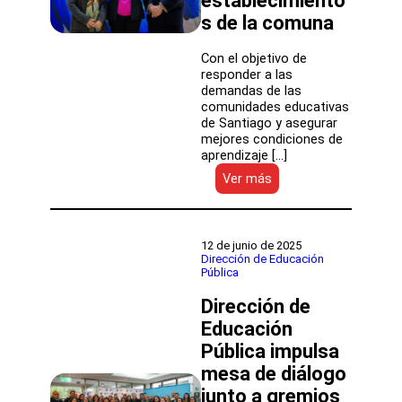
establecimiento
s de la comuna
Con el objetivo de
responder a las
demandas de las
comunidades educativas
de Santiago y asegurar
mejores condiciones de
aprendizaje […]
:
Ver más
Mineduc
y
Municipalidad
de
12 de junio de 2025
Santiago
Dirección de Educación
Pública
acuerdan
plan
Dirección de
para
mejora
Educación
de
Pública impulsa
infraestructura
mesa de diálogo
en
establecimientos
junto a gremios