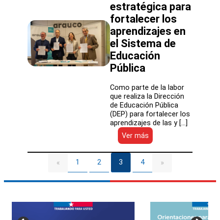
estratégica para
crecimiento
fortalecer los
del
sistema
aprendizajes en
el Sistema de
Educación
Pública
Como parte de la labor
que realiza la Dirección
de Educación Pública
(DEP) para fortalecer los
aprendizajes de las y […]
:
Ver más
DEP
firman
alianza
1
2
3
4
«
»
estratégica
para
fortalecer
los
aprendizajes
en