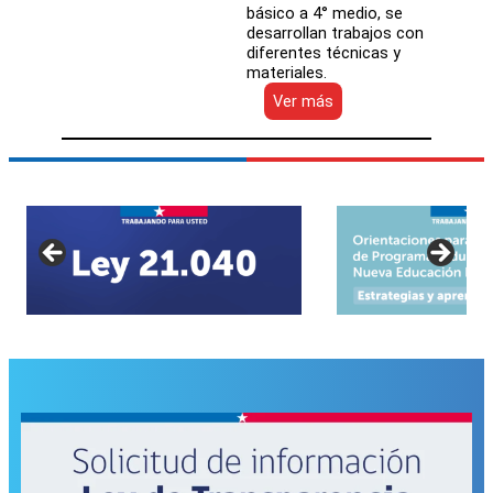
básico a 4° medio, se
desarrollan trabajos con
diferentes técnicas y
materiales.
:
Ver más
El
arte
de
los
estudiantes
del
Liceo
Politécnico
Likan
Antai