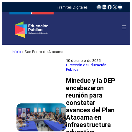
Instagram
LinkedIn
Facebook
X
YouTu
Tramites Digitales
Inicio
»
San Pedro de Atacama
10 de enero de 2025
Dirección de Educación
Pública
Mineduc y la DEP
encabezaron
reunión para
constatar
avances del Plan
Atacama en
infraestructura