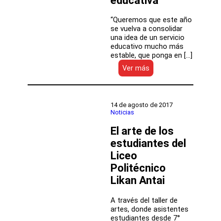
educativa
“Queremos que este año
se vuelva a consolidar
una idea de un servicio
educativo mucho más
estable, que ponga en […]
:
Ver más
Mineduc
y
la
DEP
14 de agosto de 2017
encabezaron
Noticias
reunión
El arte de los
para
constatar
estudiantes del
avances
Liceo
del
Plan
Politécnico
Atacama
Likan Antai
en
infraestructura
A través del taller de
educativa
artes, donde asistentes
estudiantes desde 7°