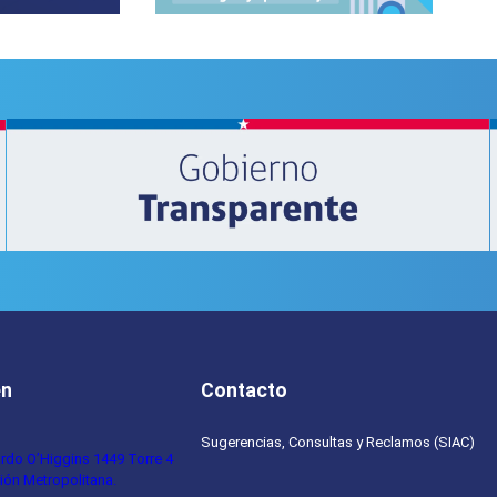
de
la
NEP
en
Contacto
Sugerencias, Consultas y Reclamos (SIAC)
ardo O’Higgins 1449 Torre 4
ión Metropolitana.