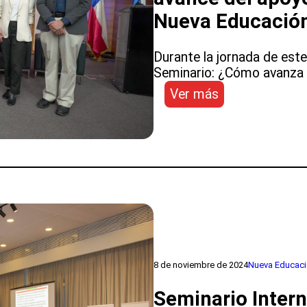
Profesional
Nueva Educación
Docente
Durante la jornada de este
Seminario: ¿Cómo avanza e
:
Ver más
Expertos
y
autoridades
debaten
sobre
el
avance
del
apoyo
técnico
pedagógico
8 de noviembre de 2024
Nueva Educaci
en
Seminario Intern
la