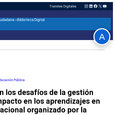
Instagram
LinkedIn
Facebook
X
YouTu
Tramites Digitales
ciudadana
Biblioteca Digital
A
ducación Pública
n los desafíos de la gestión
mpacto en los aprendizajes en
acional organizado por la