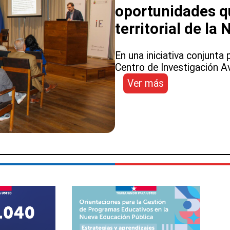
Nueva
oportunidades q
Educación
territorial de la
Pública
En una iniciativa conjunta 
Centro de Investigación A
:
Ver más
Seminario
Internacional
abordó
los
desafíos
y
oportunidades
que
enfrenta
la
gobernanza
territorial