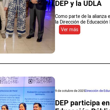
DEP y la UDLA
Como parte de la alianza 
la Dirección de Educación 
:
Ver más
Expertos
analizan
los
desafíos
de
la
gestión
educativa
y
su
impacto
9 de octubre de 2025
Dirección de Edu
en
DEP participa en
los
aprendizajes