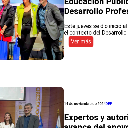
Educación Públic
en
Desarrollo Profe
Seminario
Internacional
organizado
Este jueves se dio inicio 
por
el contexto del Desarrollo
la
:
Ver más
DEP
DEP
y
participa
la
en
UDLA
Seminario
Provincial
de
Educación
Pública
en
14 de noviembre de 2024
DEP
el
contexto
Expertos y autor
del
avance del apoy
Desarrollo