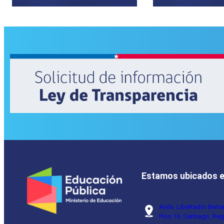
Estamos ubicados 
Avda. Libertador Bern
Piso 16, Santiago, Reg