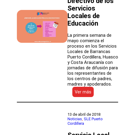
Directivo de los
y
la
Servicios
innovación
Locales de
Educación
La primera semana de
mayo comienza el
proceso en los Servicios
Locales de Barrancas
Puerto Cordillera, Huasco
y Costa Araucanía con
jornadas de difusión para
los representantes de
los centros de padres,
madres y apoderados.
:
Ver más
Inicio
proceso
de
difusión
13 de abril de 2018
para
Noticias
, 
SLE Puerto
Cordillera
la
constitución