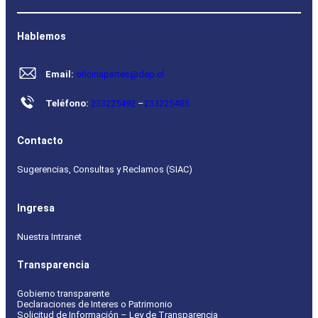
Hablemos
Email:
oficinapartes@dep.cl
Teléfono:
233225492
–
233225485
Contacto
Sugerencias, Consultas y Reclamos (SIAC)
Ingresa
Nuestra Intranet
Transparencia
Gobierno transparente
Declaraciones de Interes o Patrimonio
Solicitud de Información – Ley de Transparencia