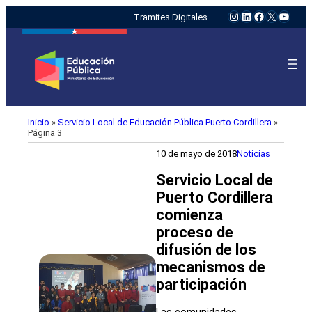
Instagram
LinkedIn
Facebook
X
YouTu
Tramites Digitales
Inicio
»
Servicio Local de Educación Pública Puerto Cordillera
»
Página 3
10 de mayo de 2018
Noticias
Servicio Local de
Puerto Cordillera
comienza
proceso de
difusión de los
mecanismos de
participación