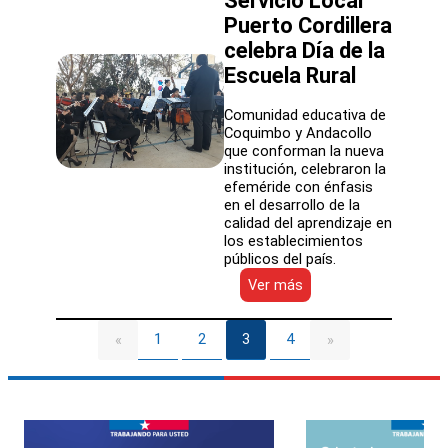
Servicio Local
del
Comité
Puerto Cordillera
Directivo
celebra Día de la
de
Escuela Rural
los
Servicios
Locales
Comunidad educativa de
de
Coquimbo y Andacollo
Educación
que conforman la nueva
institución, celebraron la
efeméride con énfasis
en el desarrollo de la
calidad del aprendizaje en
los establecimientos
públicos del país.
:
Ver más
Servicio
Local
Puerto
1
2
3
4
«
»
Cordillera
celebra
Día
de
la
Escuela