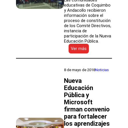
Las comunidades
educativas de Coquimbo
y Andacollo recibieron
información sobre el
proceso de constitución
de los Comité Directivos,
instancia de
participación de la Nueva
Educación Pública.
:
Ver más
Servicio
Local
de
Puerto
8 de mayo de 2018
Noticias
Cordillera
comienza
Nueva
proceso
Educación
de
Pública y
difusión
de
Microsoft
los
firman convenio
mecanismos
de
para fortalecer
participación
los aprendizajes