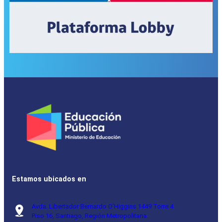
Estamos ubicados en
Avda. Libertador Bernardo O’Higgins 1449 Torre 4
Piso 16, Santiago, Región Metropolitana.