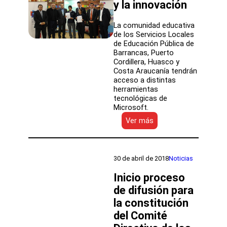
y la innovación
La comunidad educativa
de los Servicios Locales
de Educación Pública de
Barrancas, Puerto
Cordillera, Huasco y
Costa Araucanía tendrán
acceso a distintas
herramientas
tecnológicas de
Microsoft.
:
Ver más
Nueva
Educación
Pública
y
30 de abril de 2018
Noticias
Microsoft
firman
Inicio proceso
convenio
de difusión para
para
la constitución
fortalecer
los
del Comité
aprendizajes