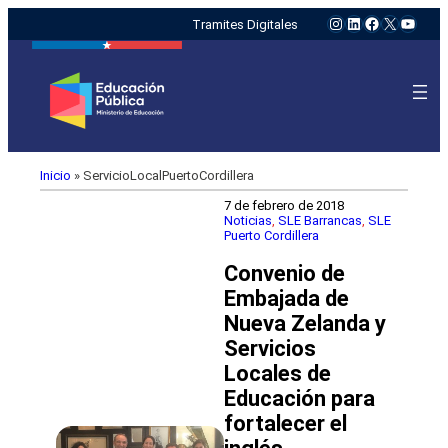
Instagram
LinkedIn
Facebook
X
YouTu
Tramites Digitales
Inicio
»
ServicioLocalPuertoCordillera
7 de febrero de 2018
Noticias
, 
SLE Barrancas
, 
SLE
Puerto Cordillera
Convenio de
Embajada de
Nueva Zelanda y
Servicios
Locales de
Educación para
fortalecer el