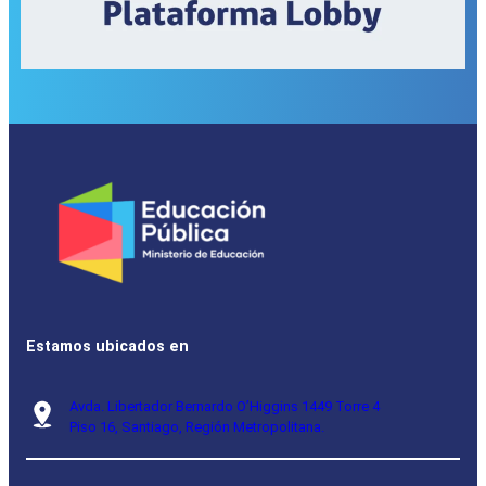
Estamos ubicados en
Avda. Libertador Bernardo O’Higgins 1449 Torre 4
Piso 16, Santiago, Región Metropolitana.