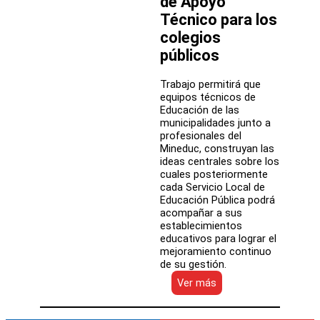
de Apoyo
que
Técnico para los
entraron
colegios
en
régimen
públicos
este
2025
Trabajo permitirá que
equipos técnicos de
Educación de las
municipalidades junto a
profesionales del
Mineduc, construyan las
ideas centrales sobre los
cuales posteriormente
cada Servicio Local de
Educación Pública podrá
acompañar a sus
establecimientos
educativos para lograr el
mejoramiento continuo
de su gestión.
:
Ver más
Mineduc
organiza