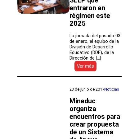
SLEP que
entraron en
régimen este
2025
La jornada del pasado 03
de enero, el equipo de la
División de Desarrollo
Educativo (DDE), de la
Dirección de […]
:
Ver más
Equipo
de
Desarrollo
Educativo
23 de junio de 2017
Noticias
de
la
Mineduc
DEP
organiza
inició
encuentros para
inducción
técnico-
crear propuesta
pedagógica
de un Sistema
a
SLEP